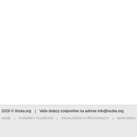
2026 © Vozka.org
| Vaše dotazy zodpovíme na adrese
info@vozka.org
.
HOME
|
PODMÍNKY POUŽÍVÁNÍ
|
PROHLÁŠENÍ O PŘÍSTUPNOSTI
|
MAPA WEBU