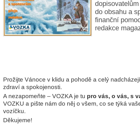
dopisovatelům
do obsahu a s
finanční pomo
redakce maga
Prožijte Vánoce v klidu a pohodě a celý nadcházej
zdraví a spokojenosti.
A nezapomeňte – VOZKA je tu
pro vás, o vás, s 
VOZKU a pište nám do něj o všem, co se týká vaš
vozíčku.
Děkujeme!