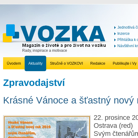
Jednotlivá č
Inzerce
Přihláška k
Návštěvní k
Rady, inspirace a motivace
Úvodem
Aktuality
Stručně o VOZKOVI
Redakce
Publikujte i Vy
Zpravodajství
Krásné Vánoce a šťastný nový 
22. prosince 2
Ostrava (red)
Svým čtenářům