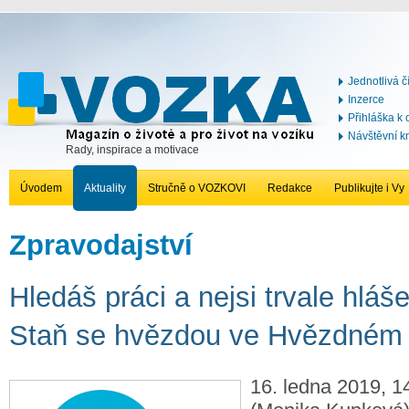
Jednotlivá č
Inzerce
Přihláška k
Návštěvní k
Rady, inspirace a motivace
Úvodem
Aktuality
Stručně o VOZKOVI
Redakce
Publikujte i Vy
Zpravodajství
Hledáš práci a nejsi trvale hláš
Staň se hvězdou ve Hvězdném 
16. ledna 2019, 1