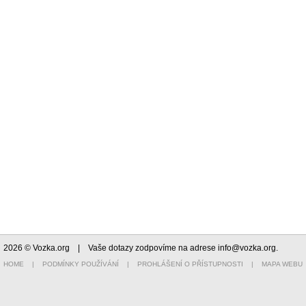
2026 © Vozka.org
| Vaše dotazy zodpovíme na adrese
info@vozka.org
.
HOME
|
PODMÍNKY POUŽÍVÁNÍ
|
PROHLÁŠENÍ O PŘÍSTUPNOSTI
|
MAPA WEBU