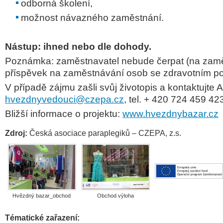
odborná školení,
možnost návazného zaměstnání.
Nástup: ihned nebo dle dohody.
Poznámka: zaměstnavatel nebude čerpat (na zam
příspěvek na zaměstnávání osob se zdravotním po
V případě zájmu zašli svůj životopis a kontaktujte
A
hvezdnyvedouci@czepa.cz
, tel. + 420 724 459 42
Bližší informace o projektu:
www.hvezdnybazar.cz
Zdroj:
Česká asociace paraplegiků – CZEPA, z.s.
Hvězdný bazar_obchod
Obchod výloha
Tématické zařazení: