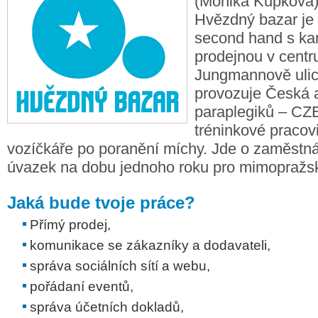
(Monika Kupková
Hvězdný bazar je c
second hand s k
prodejnou v centr
Jungmannově ulici
provozuje Česká 
paraplegiků – CZE
tréninkové pracov
vozíčkáře po poranění míchy. Jde o zaměstná
úvazek na dobu jednoho roku pro mimopražsk
Jaká bude tvoje práce?
Přímý prodej,
komunikace se zákazníky a dodavateli,
správa sociálních sítí a webu,
pořádaní eventů,
správa účetních dokladů,