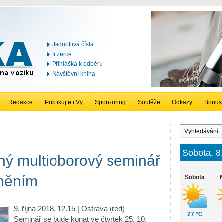
Jednotlivá čísla
Inzerce
Přihláška k odběru
Návštěvní kniha
Redakce
Publikujte i Vy
Sponzoring
Soutěže
Odkazy
Bonus
Sobota, 8
ý multioborový seminář
něním
Sobota
9. října 2018, 12.15 | Ostrava (red)
27 °C
Seminář se bude konat ve čtvrtek 25. 10.