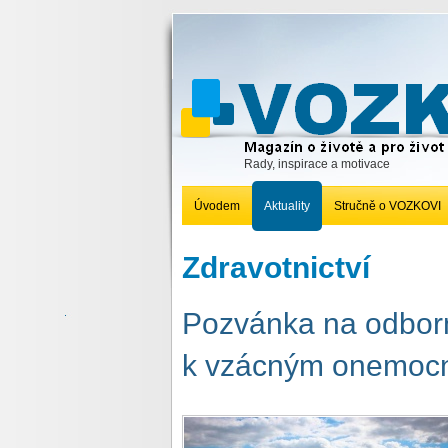
Rady, inspirace a motivace
Úvodem
Aktuality
Stručně o VOZKOVI
Zdravotnictví
Pozvánka na odborn
k vzácným onemoc