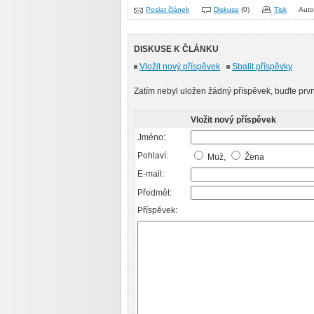
Poslat článek
Diskuse
(0)
Tisk
Auto
DISKUSE K ČLÁNKU
Vložit nový příspěvek
Sbalit příspěvky
Zatím nebyl uložen žádný příspěvek, buďte prvn
Vložit nový příspěvek
Jméno:
Pohlaví:
Muž,
Žena
E-mail:
Předmět:
Příspěvek: