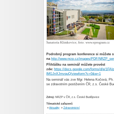
Sanatoria Klimkovice; foto: www.eprogram.cz
Podrobný program konference si můžete s
na
http://www.nrzp.cz/images/PDF/NRZP_sem
Přihlášku na seminář můžete provést
zde:
https://docs.google.com/forms/d/e/1F
lMGJnXJmvquQ/viewform?c=0&w=1
Na seminář vás zve Mgr. Helena Kočová, Ph.
se zdravotním postižením ČR,
z.s.
České Bud
Zdroj:
NRZP v ČR, z.s. České Budějovice
Tématické zařazení:
»
Aktuality
»
Zdravotnictví