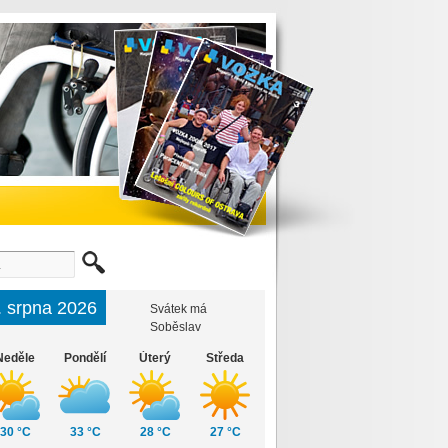
. srpna 2026
Svátek má
Soběslav
Neděle
Pondělí
Úterý
Středa
30 °C
33 °C
28 °C
27 °C