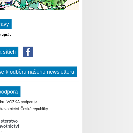
rávy
h zpráv
sítích
 se k odběru našeho newsletteru
podpora
jektu VOZKA podporuje
dravotnictví České republiky