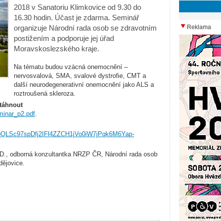
2018 v Sanatoriu Klimkovice od 9.30 do
16.30 hodin. Účast je zdarma. Seminář
organizuje Národní rada osob se zdravotním
Reklama
postižením a podporuje jej úřad
Moravskoslezského kraje.
Na tématu budou vzácná onemocnění –
nervosvalová, SMA, svalové dystrofie, CMT a
další neurodegenerativní onemocnění jako ALS a
roztroušená skleroza.
táhnout
inar_p2.pdf
.
AIpQLSc97spDfj2IFl4ZZCH1jVo0iW7jPqk6M6Yap-
D., odborná konzultantka NRZP ČR, Národní rada osob
ějovice.