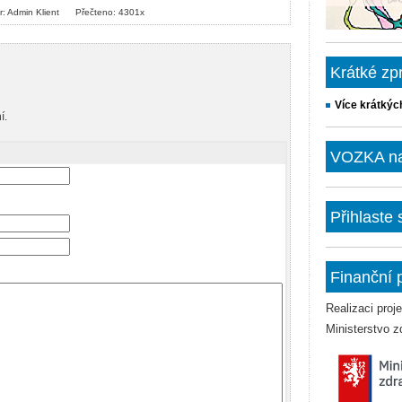
r: Admin Klient
Přečteno: 4301x
Krátké zp
Více krátkýc
í.
VOZKA na 
Přihlaste
Finanční 
Realizaci pro
Ministerstvo z