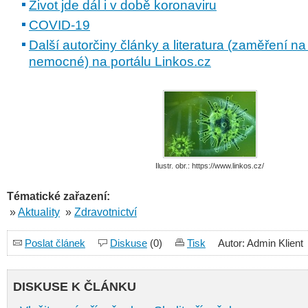
Život jde dál i v době koronaviru
COVID-19
Další autorčiny články a literatura (zaměření n
nemocné) na portálu
Linkos.cz
Ilustr. obr.: https://www.linkos.cz/
Tématické zařazení:
»
Aktuality
»
Zdravotnictví
Poslat článek
Diskuse
(0)
Tisk
Autor: Admin Klient
DISKUSE K ČLÁNKU