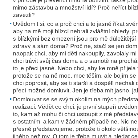
v přírodě je prevencí mnoha obtížím, takže proč
mimo zástavbu a množství lidí? Proč neříct blí
zavezli?
Uvědomit si, co a proč chci a to jasně říkat své
aby na mě moji blízcí nebrali zvláštní ohledy, p
s blízkými bez omezení jsou pro mě důležitější
zdravý a sám doma? Proč ne, stačí se jen doml
naopak chci, aby mi děti nakoupily, zavolaly m
chci trávit svůj čas doma a o samotě na prochá
to je přeci jasné. Nebo chci, aby ke mně přijela
protože se na ně moc, moc těším, ale bojím se 
chci poprosit, aby se ti starší a dospělí nechali o
přeci možné domluvit. Jen je třeba mít jasno, jak
Domlouvat se se svým okolím na mých představ
realizaci. Vědět co chci, je první stupeň uvědo
to, kam až mohu či chci ustoupit z mé představ
s ostatními a kam v žádném případě ne. Nic není
přesně představujeme, protože ti okolo většino
jiného než my. O tom je třeba mluvit a hledat c