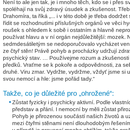
Není to ale jen tak, je i mnoho těch, kdo se i přes s
spoléhají na svůj zdravý úsudek a zkušenost. Třeb
Drahomíra, ta říká
.. i v této době je třeba dodržet 
„.
řídit se rozhodnutími příslušných orgánů ve věci h
roušek s ohledem k sobě i ostatním a hlavně nepro
používat hlavu a v ní orgán nejdůležitější: mozek. 
sedmdesátiletým se nedoporučovalo vycházet ven
ze čtyř stěn! Právě pohyb a procházky udržují zdra
psychický stav. … Používejme rozum a zkušenosti 
předků. Vraťme se k pokoře a odpovědnosti, za seb
druhé. Viru zmar. Vydržte, vydržme, vždyť jsme si u
svou nemocí a hle: jsme pořád tady.“
Takže, co je důležité pro „ohrožené“:
Zůstat fyzicky i psychicky aktivní. Podle vlastn
představ a přání. I nemocní by měli zůstat přiro
Pohyb je přirozenou součástí našich životů a 
mezi čtyřmi stěnami není dlouhodobým řešením