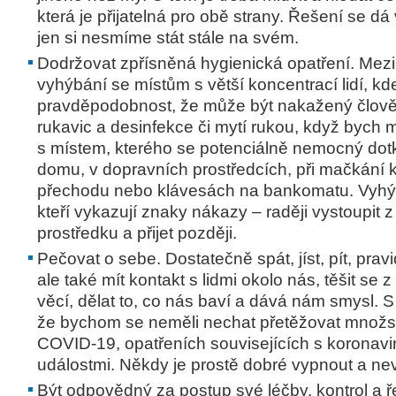
která je přijatelná pro obě strany. Řešení se dá 
jen si nesmíme stát stále na svém.
Dodržovat zpřísněná hygienická opatření. Mezi 
vyhýbání se místům s větší koncentrací lidí, kde
pravděpodobnost, že může být nakažený člově
rukavic a desinfekce či mytí rukou, když bych mo
s místem, kterého se potenciálně nemocný dotkn
domu, v dopravních prostředcích, při mačkání k
přechodu nebo klávesách na bankomatu. Vyhýb
kteří vykazují znaky nákazy – raději vystoupit 
prostředku a přijet později.
Pečovat o sebe. Dostatečně spát, jíst, pít, prav
ale také mít kontakt s lidmi okolo nás, těšit se 
věcí, dělat to, co nás baví a dává nám smysl. S t
že bychom se neměli nechat přetěžovat množst
COVID-19, opatřeních souvisejících s koronavi
událostmi. Někdy je prostě dobré vypnout a ne
Být odpovědný za postup své léčby, kontrol a 