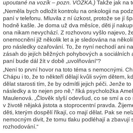
upoutané na vozík – pozn. VOZKA.)
Takže jak na 
„Neměla bych odložit kontrolu na onkologii na pod
paní v telefonu. Mluvila z ní úzkost, protože se jí 
hodně kašle. Je doma už dva měsíce, děti jí nakupuj
ona nikam nevychází. Z rozhovoru vyšlo najevo, že
onemocnění již několik let a je sledována na několi
pro následky ozařování. To, že nyní nechodí ani na
zásah do jejích běžných pohybových a sociálních ak
paní bude dál žít v době „uvolňování“?
„Není to první hovor na toto téma s nemocnými. Chá
Chápu i to, že to někteří dělají kvůli svým dětem, kd
dělat starosti tím, že by odmítli jejich péči. Jenže 
následky a to nejen pro ně,“ říká psycholožka Amel
Maulenová. „Člověk slyší odevšud, co se smí a co 
v životě nějaká jistota a stoprocentní pravda. Žijem
děti, kterým dospělí říkají, co mají dělat. Pak se n
nemocným divit, že tomu tlaku podléhají a zbavují
rozhodování.“