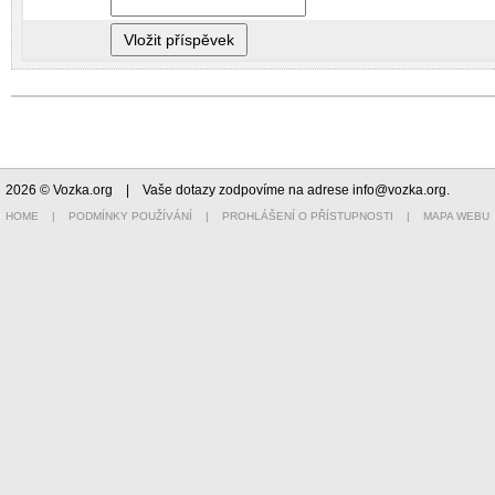
2026 © Vozka.org
| Vaše dotazy zodpovíme na adrese
info@vozka.org
.
HOME
|
PODMÍNKY POUŽÍVÁNÍ
|
PROHLÁŠENÍ O PŘÍSTUPNOSTI
|
MAPA WEBU