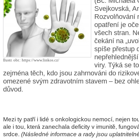
(Bc. Michaela
Svejkovská, Ame
Rozvolňování r
opatření je oč
všech stran. Ne
čekání na „uvol
spíše přestup 
nepřehlednější 
Ilustr. obr.: https://www.linkos.cz/
viry. Týká se t
zejména těch, kdo jsou zahrnováni do rizikov
omezené svým zdravotním stavem – bez ohle
důvod.
Mezi ty patří i lidé s onkologickou nemocí, nejen to
ale i tou, která zanechala deficity v imunitě, fungov
srdce.
(Následné informace a rady jsou uplatnitelné i