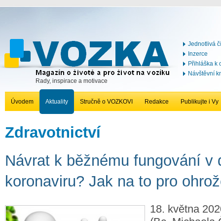
Jednotlivá č
Inzerce
Přihláška k
Návštěvní k
Rady, inspirace a motivace
Úvodem
Aktuality
Stručně o VOZKOVI
Redakce
Publikujte i Vy
Zdravotnictví
Návrat k běžnému fungování v
koronaviru? Jak na to pro ohro
18. května 202