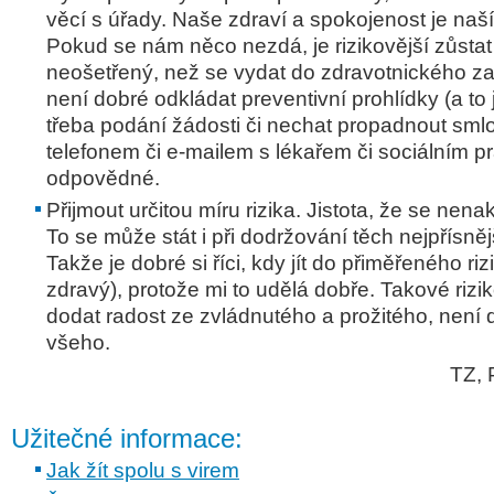
věcí s úřady. Naše zdraví a spokojenost je naš
Pokud se nám něco nezdá, je rizikovější zůsta
neošetřený, než se vydat do zdravotnického zař
není dobré odkládat preventivní prohlídky (a to j
třeba podání žádosti či nechat propadnout smlo
telefonem či e-mailem s lékařem či sociálním p
odpovědné.
Přijmout určitou míru rizika. Jistota, že se nena
To se může stát i při dodržování těch nejpřísněj
Takže je dobré si říci, kdy jít do přiměřeného riz
zdravý), protože mi to udělá dobře. Takové ri
dodat radost ze zvládnutého a prožitého, není 
všeho.
TZ, 
Užitečné informace:
Jak žít spolu s virem