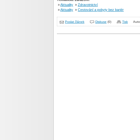
»
Aktuality
»
Zdravotnictví
»
Aktuality
»
Cestování a pobyty bez bariér
Poslat článek
Diskuse
(0)
Tisk
Auto