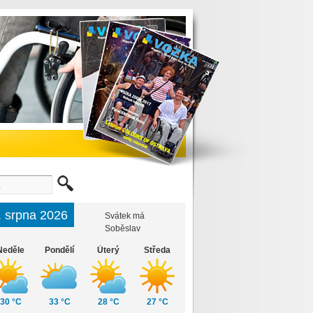
. srpna 2026
Svátek má
Soběslav
Neděle
Pondělí
Úterý
Středa
30 °C
33 °C
28 °C
27 °C