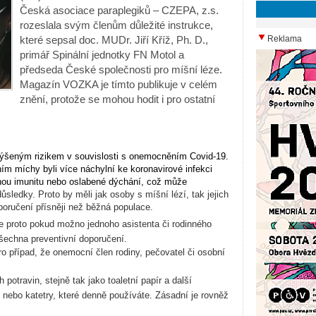
Česká asociace paraplegiků – CZEPA, z.s.
rozeslala svým členům důležité instrukce,
které sepsal doc. MUDr. Jiří Kříž, Ph. D.,
Reklama
primář Spinální jednotky FN Motol a
předseda České společnosti pro míšní léze.
Magazín VOZKA je tímto publikuje v celém
znění, protože se mohou hodit i pro ostatní
zvýšeným rizikem v souvislosti s onemocněním Covid-19.
ím míchy byli více náchylní ke koronavirové infekci
ou imunitu nebo oslabené dýchání, což může
ůsledky. Proto by měli jak osoby s míšní lézí, tak jejich
oporučení přísněji než běžná populace.
e proto pokud možno jednoho asistenta či rodinného
šechna preventivní doporučení.
ro případ, že onemocní člen rodiny, pečovatel či osobní
potravin, stejně tak jako toaletní papír a další
nebo katetry, které denně používáte. Zásadní je rovněž