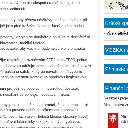
 domluvený kontakt alespoň na dvě osoby, které
bného sortimentu.
asistenty, aby během návštěvy používali roušku, při
Krátké zp
stejně jako před každým úkonem, který s vámi budou
Více krátkýc
 povrchy, kterých se dotýkáte a používejte dezinfekční
lávesnice, mobilní telefon).
 pečovatele, aby vás v případě jakýchkoliv příznaků
VOZKA na 
žijte respirátor s označením FFP2 nebo FFP3, pokud
dopravu a udržujte odstup od jiných lidí, nejlépe 4 m.
Přihlaste
oň roušku či šátek, který po návratu domů vyperte.
e nebo na internetu kontakt na spádovou hygienickou
Finanční 
ími pro běžnou populaci – mytí rukou, dostatek
u, nesahání do obličeje, nepodávání rukou.
Realizaci pro
te hygienickou službu s informací, že jste imobilní, ať
Ministerstvo z
 domů a provede odběr na přítomnost koronaviru.
 °C, pocit nachlazení, bolesti kloubů, občasný kašel)
 a užívat běžné léky tak jako u jiných typů viróz.