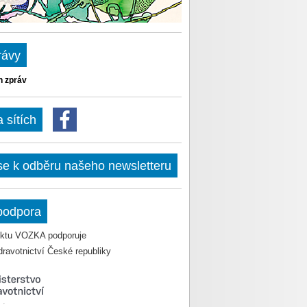
rávy
h zpráv
sítích
 se k odběru našeho newsletteru
podpora
jektu VOZKA podporuje
dravotnictví České republiky