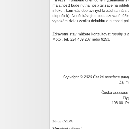
Při těžším průběhu onemocnění (zahlenění s 
malátnost) bude nutná hospitalizace na odděl
infekcí, kam vás dopraví rychlá záchranná slu
dispečink). Neočekávejte specializované lůžko 
vysokém riziku vzniku dekubitu a nutnosti pol
Zdravotní stav můžete konzultovat
(osoby s 
Motol, tel. 224 439 207 nebo 9253.
Copyright © 2020 Česká asociace para
Zajím
Česká asociace 
Dyg
198 00 Pr
Zdroj:
CZEPA
Tématické zařazení: