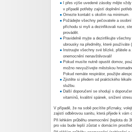
I přes výše uvedené zásoby mějte vždy
v případě potřeby zajistí doplnění potře
Omezte kontakt s okolím na minimum.
Požádejte všechny pečovatele a osobní 
příchodu si myli a dezinfikovali ruce, 
provádět.
Pravidelně myjte a dezinfikujte všechny
ubrousky na předměty, které používáte (k
Instruujte všechny své blízké, přátele a
onemocnění nenavštěvovali!
Pokud musíte nutně opustit domov, pou
možno nevyužívejte městskou hromadnou 
Pokud nemáte respirátor, použijte alesp
Zjistěte si předem od praktického lékař
službu.
Další doporučení se shodují s doporučen
vitamínů, kvalitní spánek, snížení stres
V případě, že na sobě pocítíte příznaky, volej
zajistí odběrovou sanitu, která přijede k vám
Při lehkém průběhu onemocnění (teplota do 38
pro vás bude lepší zůstat v domácím prostředí