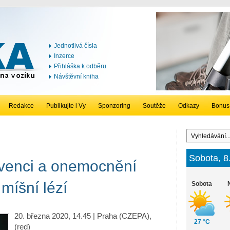
Jednotlivá čísla
Inzerce
Přihláška k odběru
Návštěvní kniha
Redakce
Publikujte i Vy
Sponzoring
Soutěže
Odkazy
Bonus
Sobota, 8
venci a onemocnění
míšní lézí
Sobota
20. března 2020, 14.45 | Praha (CZEPA),
27 °C
(red)