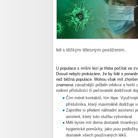
lidi s těžkým tělesným postižením.
U populace s míšní lézí je třeba počítat se 
Dosud nebylo prokázáno, že by lidé s poraněn
než běžná populace. Mohou však mít zhoršen
znamen
at závažnější průběh infekce a horší d
rodinní příslušníci či pečovatelé dodržovat d
Čím méně kontaktů, tím lépe. Využívejt
příslušníka, který maximálně dodržuje v
Zajistěte si předem náhradní asistenci p
asistent, který tuto službu vykonával.
Měli byste mít doma dostatek trvanlivých 
hygienické pomůcky, jako jsou podložky 
dostatek všech používaných léků.