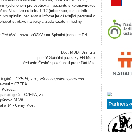
obtížným odkašláním, dušnost, horečka nad 38 °C,
ení vyčleněném pro ošetřování pacientů s koronavirovou
žba. Volat lze na linku 1212 (informace, rozcestník,
pro spinální pacienty a informujte ošetřující personál o
ohovat střídavě na boky a záda každé tři hodiny.
míšní lézí – pozn. VOZKA)
na Spinální jednotce FN
Doc. MUDr. Jiří Kříž
primář Spinální jednotky FN Motol
předseda České společnosti pro míšní léze
plegiků – CZEPA, z.s., Všechna práva vyhrazena.
avosti z CZEPA
Adresa:
paraplegiků – CZEPA, z.s.
rýnova 816/8
Partnersk
aha 14 - Černý Most