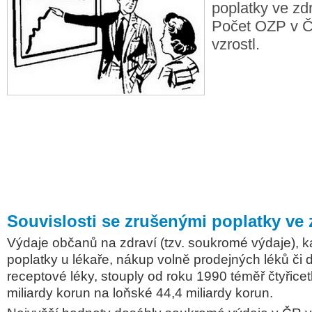
poplatky ve zdr
Počet OZP v 
vzrostl.
Souvislosti se zrušenými poplatky ve 
Výdaje občanů na zdraví (tzv. soukromé výdaje), ka
poplatky u lékaře, nákup volně prodejných léků či 
receptové léky, stouply od roku 1990 téměř čtyřicetk
miliardy korun na loňské 44,4 miliardy korun.