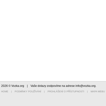
2026 © Vozka.org
| Vaše dotazy zodpovíme na adrese
info@vozka.org
.
HOME
|
PODMÍNKY POUŽÍVÁNÍ
|
PROHLÁŠENÍ O PŘÍSTUPNOSTI
|
MAPA WEBU