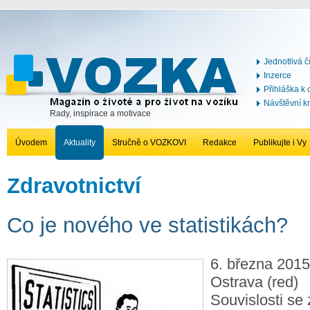
Jednotlivá č
Inzerce
Přihláška k
Návštěvní k
Rady, inspirace a motivace
Úvodem
Aktuality
Stručně o VOZKOVI
Redakce
Publikujte i Vy
Zdravotnictví
Co je nového ve statistikách?
6. března 2015
Ostrava (red)
Souvislosti se