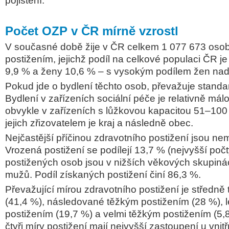
pojištění.
Počet OZP v ČR mírně vzrostl
V současné době žije v ČR celkem 1 077 673 osob
postižením, jejichž podíl na celkové populaci ČR j
9,9 % a ženy 10,6 % –
s vysokým podílem žen nad 7
Pokud jde o bydlení těchto osob, převažuje standar
Bydlení v zařízeních sociální péče je relativně málo
obvykle v zařízeních s lůžkovou kapacitou 51–100 
jejich zřizovatelem je kraj a následně obec.
Nejčastější příčinou zdravotního postižení jsou ne
Vrozená postižení se podílejí 13,7 % (nejvyšší poč
postižených osob jsou v nižších věkových skupinác
mužů. Podíl získaných postižení činí 86,3 %.
Převažující mírou zdravotního postižení je středně 
(41,4 %), následované těžkým postižením (28 %),
postižením (19,7 %) a velmi těžkým postižením (5
čtyři míry postižení mají nejvyšší zastoupení u vnit