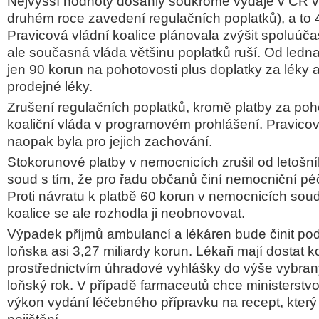
Nejvyšší hodnoty dosáhly soukromé výdaje v ČR v
druhém roce zavedení regulačních poplatků), a to 4
Pravicová vládní koalice plánovala zvýšit spoluúča
ale současná vláda většinu poplatků ruší. Od ledna 
jen 90 korun na pohotovosti plus doplatky za léky a
prodejné léky.
Zrušení regulačních poplatků, kromě platby za poh
koaliční vláda v programovém prohlášení. Pravico
naopak byla pro jejich zachování.
Stokorunové platby v nemocnicích zrušil od letošn
soud s tím, že pro řadu občanů činí nemocniční pé
Proti návratu k platbě 60 korun v nemocnicích soud
koalice se ale rozhodla ji neobnovovat.
Výpadek příjmů ambulancí a lékáren bude činit pod
loňska asi 3,27 miliardy korun. Lékaři mají dostat
prostřednictvím úhradové vyhlášky do výše vybran
loňský rok. V případě farmaceutů chce ministerstvo
výkon vydání léčebného přípravku na recept, který