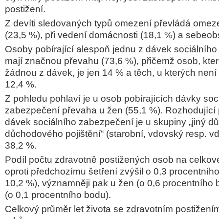
postižení.
Z devíti sledovaných typů omezení převládá omeze
(23,5 %), při vedení domácnosti (18,1 %) a sebeob
Osoby pobírající alespoň jednu z dávek sociálníh
mají značnou převahu (73,6 %), přičemž osob, kter
žádnou z dávek, je jen 14 % a těch, u kterých není
12,4 %.
Z pohledu pohlaví je u osob pobírajících dávky soc
zabezpečení převaha u žen (55,1 %). Rozhodující 
dávek sociálního zabezpečení je u skupiny „jiný d
důchodového pojištění“ (starobní, vdovský resp. vdo
38,2 %.
Podíl počtu zdravotně postižených osob na celkov
oproti předchozímu šetření zvýšil o 0,3 procentníh
10,2 %), významněji pak u žen (o 0,6 procentního
(o 0,1 procentního bodu).
Celkový průměr let života se zdravotním postižením 