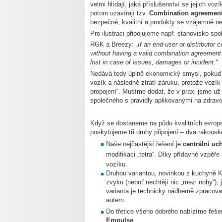
velmi hlídají, jaká příslušenství se jejich vo
potom uzavírají tzv.
Combination agreemen
bezpečné, kvalitní a produkty se vzájemně n
Pro ilustraci připojujeme např. stanovisko sp
RGK a Breezy:
„If an end-user or distributor 
without having a valid combination agreement
lost in case of issues, damages or incident.“
Nedává tedy úplně ekonomický smysl, pokud u
vozík a následně ztratí záruku, protože vozí
propojení“. M
usíme dodat, že v praxi jsme už 
společného s pravidly aplikovanými na zdrav
Když se dostaneme na půdu kvalitních evro
poskytujeme tři druhy připojení – dva rakous
Naše nejčastější řešení je
centrální uc
modifikaci „tetra“. Díky přídavné vzpěře
vozíku.
Druhou variantou, novinkou z kuchyně K
zvyku (neboť nechtějí nic „mezi nohy“), 
varianta je technicky nádherně zpracova
autem.
Do třetice všeho dobrého nabízíme řeš
Empulse
.