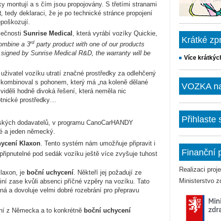
zíky montují a s čím jsou propojovány.
S třetími stranami
t
, tedy deklaraci, že je po technické stránce propojení
epoškozují.
olečnosti
Sunrise Medical
, která vyrábí vozíky Quickie,
Krátké zp
rd
combine a 3
party product with one of our products
 signed by Sunrise Medical R&D, the warranty will be
Více krátkýc
živatel vozíku utratí značné prostředky za odlehčený
k kombinoval s pohonem, který má „na koleně dělané
VOZKA na 
viděli hodně divoká řešení, která neměla nic
otnické prostředky…
Přihlaste
pských dodavatelů, v programu CanoCarHANDY
ké a jeden německý.
hycení Klaxon
. Tento systém nám umožňuje připravit i
Finanční 
 připnutelné pod sedák vozíku ještě více zvyšuje tuhost
Realizaci pro
laxon, je
boční uchycení
. Někteří jej požadují ze
Ministerstvo z
jiní zase kvůli absenci příčné vzpěry na vozíku. Tato
ná a dovoluje velmi dobré rozebrání pro přepravu
ení z Německa a to konkrétně
boční uchycení