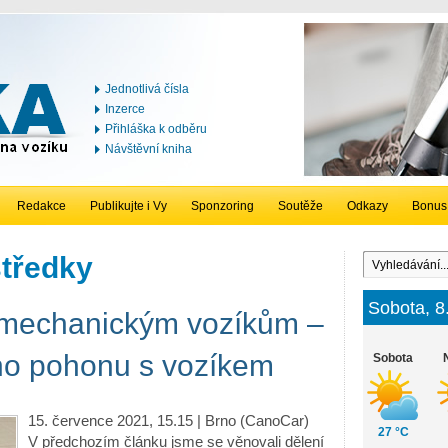
Jednotlivá čísla
Inzerce
Přihláška k odběru
Návštěvní kniha
Redakce
Publikujte i Vy
Sponzoring
Soutěže
Odkazy
Bonus
tředky
Sobota, 8
 mechanickým vozíkům –
ho pohonu s vozíkem
Sobota
15. července 2021, 15.15 | Brno (CanoCar)
27 °C
V předchozím článku jsme se věnovali dělení