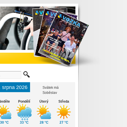
. srpna 2026
Svátek má
Soběslav
Neděle
Pondělí
Úterý
Středa
30 °C
33 °C
28 °C
27 °C