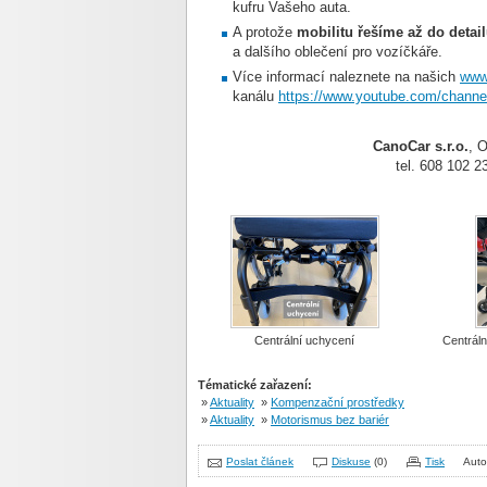
kufru Vašeho auta.
A protože
mobilitu řešíme až do detai
a dalšího oblečení pro vozíčkáře.
Více informací naleznete na našich
www
kanálu
https://www.youtube.com/chan
CanoCar s.r.o.
, 
tel. 608 102 2
Centrální uchycení
Centrál
Tématické zařazení:
»
Aktuality
»
Kompenzační prostředky
»
Aktuality
»
Motorismus bez bariér
Poslat článek
Diskuse
(0)
Tisk
Auto