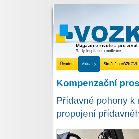
Rady, inspirace a motivace
Úvodem
Aktuality
Stručně o VOZKOVI
Kompenzační pros
Přídavné pohony k
propojení přídavné