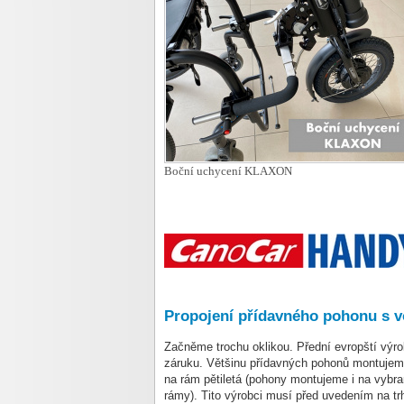
Boční uchycení KLAXON
Propojení přídavného pohonu s 
Začněme trochu oklikou.
Přední evropští výr
záruku. Většinu přídavných pohonů montuje
na rám pětiletá (pohony montujeme i na vybra
rámy).
Tito výrobci musí před uvedením na trh 