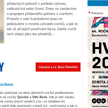
přídavných pohonů z pohledu výkonu,
velikosti kol nebo řízení. Dnes se zastavíme
u propojení přídavného pohonu s vozíkem.
Reklama
Protože v naší každodenní praxi se
potkáváme s mnoha uživateli vozíků, a jak to
tak už při jejich používání bývá, žádný vozík
není stejný jako ten předešlý...
vozíkem
obci poskytují na rámy
aktivních
vozíků prodlouženou
me na vozíky
Quickie
a
Otto Bock
, kde je tato záruka
né vozíky jiných výrobců a to i se skládancími
splnit řadu povinností a testů (vč. crash-testu) a tak si