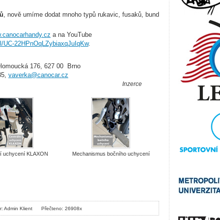
lů
, nově umíme dodat mnoho typů rukavic, fusaků, bund
.canocarhandy.cz
a na YouTube
nel/UC-22HPnOqLZybiaxqJuIqKw
.
Olomoucká 176, 627 00 Brno
35,
vaverka@canocar.cz
Inzerce
ní uchycení KLAXON
Mechanismus bočního uchycení
r: Admin Klient
Přečteno: 26908x