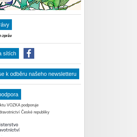
rávy
h zpráv
sítích
 se k odběru našeho newsletteru
podpora
jektu VOZKA podporuje
dravotnictví České republiky