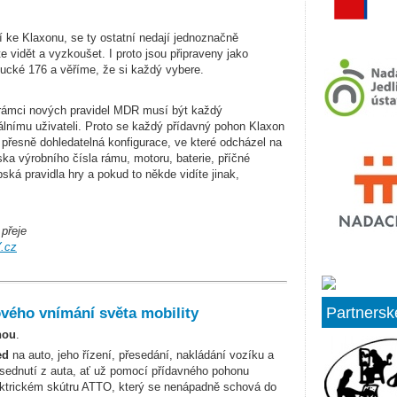
í ke Klaxonu, se ty ostatní nedají jednoznačně
e vidět a vyzkoušet. I proto jsou připraveny jako
cké 176 a věříme, že si každý vybere.
 rámci nových pravidel MDR musí být každý
nálnímu uživateli. Proto se každý přídavný pohon Klaxon
 přesně dohledatelná konfigurace, ve které odcházel na
ska výrobního čísla rámu, motoru, baterie, příčné
ská pravidla hry a pokud to někde vidíte jinak,
 přeje
.cz
Partnersk
vého vnímání světa mobility
hou
.
ed
na auto, jeho řízení, přesedání, nakládání vozíku a
vysednutí z auta, ať už pomocí přídavného pohonu
ektrickém skútru ATTO, který se nenápadně schová do