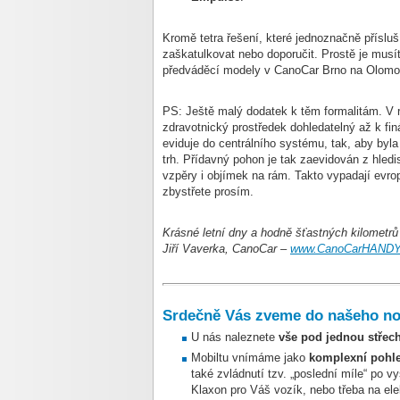
Kromě tetra řešení, které jednoznačně přísluš
zaškatulkovat nebo doporučit. Prostě je musít
předváděcí modely v CanoCar Brno na Olomou
PS: Ještě malý dodatek k těm formalitám. V
zdravotnický prostředek dohledatelný až k fi
eviduje do centrálního systému, tak, aby byla
trh. Přídavný pohon je tak zaevidován z hledi
vzpěry i objímek na rám. Takto vypadají evrop
zbystřete prosím.
Krásné letní dny a hodně šťastných kilometrů
Jiří Vaverka,
CanoCar
–
www.CanoCarHANDY
Srdečně Vás zveme do našeho no
U nás naleznete
vše pod jednou střec
Mobiltu vnímáme jako
komplexní pohl
také zvládnutí tzv. „poslední míle“ po 
Klaxon pro Váš vozík, nebo třeba na el