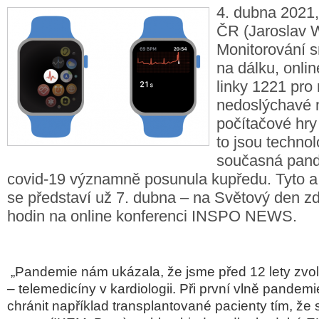
4. dubna 2021,
ČR (Jaroslav W
Monitorování s
na dálku, onli
linky 1221 pro 
nedoslýchavé 
počítačové hry
to jsou technol
současná pan
covid-19 významně posunula kupředu. Tyto a 
se představí už 7. dubna – na Světový den zd
hodin na online konferenci INSPO NEWS.
„Pandemie nám ukázala, že jsme před 12 lety zvoli
– telemedicíny v kardiologii. Při první vlně pandem
chránit například transplantované pacienty tím, že