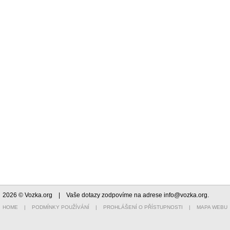
2026 © Vozka.org
| Vaše dotazy zodpovíme na adrese
info@vozka.org
.
HOME
|
PODMÍNKY POUŽÍVÁNÍ
|
PROHLÁŠENÍ O PŘÍSTUPNOSTI
|
MAPA WEBU