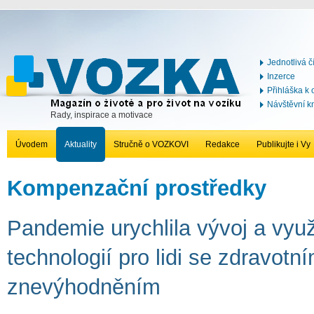
Jednotlivá č
Inzerce
Přihláška k
Návštěvní k
Rady, inspirace a motivace
Úvodem
Aktuality
Stručně o VOZKOVI
Redakce
Publikujte i Vy
Kompenzační prostředky
Pandemie urychlila vývoj a využ
technologií pro lidi se zdravotn
znevýhodněním