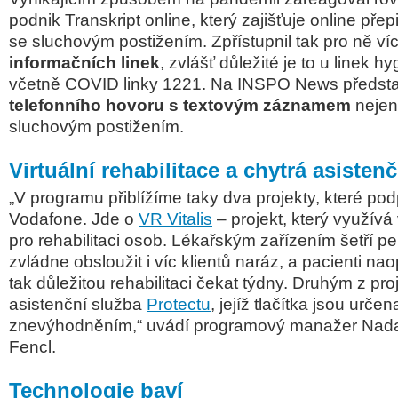
podnik Transkript online, který zajišťuje online přep
se sluchovým postižením. Zpřístupnil tak pro ně v
informačních linek
, zvlášť důležité je to u linek h
včetně COVID linky 1221. Na INSPO News předsta
telefonního hovoru s textovým záznamem
nejen
sluchovým postižením.
Virtuální rehabilitace a chytrá asisten
„V programu přiblížíme taky dva projekty, které p
Vodafone. Jde o
VR Vitalis
– projekt, který využívá v
pro rehabilitaci osob. Lékařským zařízením šetří pe
zvládne obsloužit i víc klientů naráz, a pacienti n
tak důležitou rehabilitaci čekat týdny. Druhým z pro
asistenční služba
Protectu
, jejíž tlačítka jsou urče
znevýhodněním,“ uvádí programový manažer Nad
Fencl.
Technologie baví