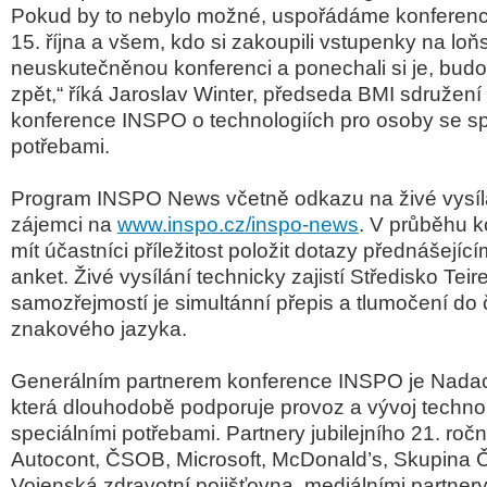
Pokud by to nebylo možné, uspořádáme konferenci
15. října a všem, kdo si zakoupili vstupenky na lo
neuskutečněnou konferenci a ponechali si je, bud
zpět,“ říká Jaroslav Winter, předseda BMI sdružení
konference INSPO o technologiích pro osoby se sp
potřebami.
Program INSPO News včetně odkazu na živé vysíl
zájemci na
www.inspo.cz/inspo-news
. V průběhu 
mít účastníci příležitost položit dotazy přednášející
anket. Živé vysílání technicky zajistí Středisko Teir
samozřejmostí je simultánní přepis a tlumočení do
znakového jazyka.
Generálním partnerem konference INSPO je Nada
která dlouhodobě podporuje provoz a vývoj technolo
speciálními potřebami. Partnery jubilejního 21. ročn
Autocont, ČSOB, Microsoft, McDonald’s, Skupina Č
Vojenská zdravotní pojišťovna, mediálními partner