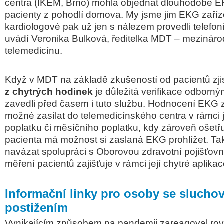
centra (IKEM, Brno) mohla objednat dlouhodobé E
pacienty z pohodlí domova. My jsme jim EKG zaříze
kardiologové pak už jen s nálezem provedli telefoni
uvádí Veronika Bulková, ředitelka MDT – mezináro
telemedicínu.
Když v MDT na základě zkušeností od pacientů zjist
z chytrých hodinek
je důležitá verifikace odborn
zavedli před časem i tuto službu. Hodnocení EKG z
možné zasílat do telemedicínského centra v rámci
poplatku či měsíčního poplatku, kdy zároveň ošetřuj
pacienta má možnost si zaslaná EKG prohlížet. Tak
navázat spolupráci s Oborovou zdravotní pojišťovno
měření pacientů zajišťuje v rámci její chytré aplikac
Informační linky pro osoby se slucho
postižením
Vynikajícím způsobem na pandemii zareagoval rov