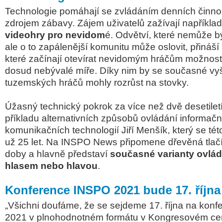
Technologie pomáhají se zvládáním denních činností
zdrojem zábavy. Zájem uživatelů zažívají například
videohry pro nevidom
é. Odvětví, které nemůže 
ale o to zapálenější komunitu může oslovit, přináší
které začínají otevírat nevidomým hráčům možnosti 
dosud nebývalé míře. Díky nim by se současné vyš
tuzemských hráčů mohly rozrůst na stovky.
Úžasný technický pokrok za více než dvě desetilet
příkladu alternativních způsobů ovládání informačn
komunikačních technologií Jiří Menšík, který se tét
už 25 let. Na INSPO News připomene dřevěná tlačítk
doby a hlavně představí
současné varianty ovlád
hlasem nebo hlavou
.
Konference INSPO 2021 bude 17. října
„Všichni doufáme, že se sejdeme 17. října na kon
2021 v plnohodnotném formátu v Kongresovém cen