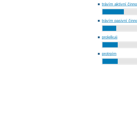
trávím aktivní činno
trávím pasivní činn
prolelkuji
protrpím