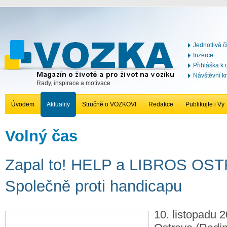
Jednotlivá č
Inzerce
Přihláška k
Návštěvní k
Rady, inspirace a motivace
Úvodem
Aktuality
Stručně o VOZKOVI
Redakce
Publikujte i Vy
Volný čas
Zapal to! HELP a LIBROS OS
Společně proti handicapu
10. listopadu 2