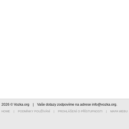
2026 © Vozka.org
| Vaše dotazy zodpovíme na adrese
info@vozka.org
.
HOME
|
PODMÍNKY POUŽÍVÁNÍ
|
PROHLÁŠENÍ O PŘÍSTUPNOSTI
|
MAPA WEBU