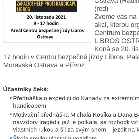
Ostrava (Radi
(red)
Zveme vás na 
akci, kterou or
Centrum bezpe
LIBROS OSTRA
Koná se 20. li
17 hodin v Centru bezpečné jízdy Libros, Pal
Moravská Ostrava a Přívoz.
Účastníky čeká:
Přednáška o expedici do Kanady za extrémním
handicapem
Motivační přednáška Michala Kosíka a Dana Ba
navzdory tragédii, jež je potkala, se rozhodli vzí
vlastních rukou a šli za svým snem – jezdit na
Škola smyku
vlastním
vozidlem