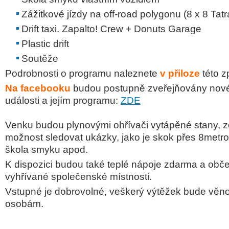
Zážitkové jízdy na off-road polygonu (8 x 8 Tat
Drift taxi. Zapalto! Crew + Donuts Garage
Plastic drift
Soutěže
Podrobnosti o programu naleznete
v přiloze
této z
Na facebooku
budou postupně zveřejňovány nové
události a jejím programu:
ZDE
Venku budou plynovými ohřívači vytápěné stany, z
možnost
sledovat ukázky, jako je skok přes 8metrovo
škola smyku apod.
K dispozici budou také teplé nápoje zdarma a obče
vyhřívané společenské místnosti.
Vstupné je dobrovolné, veškerý výtěžek bude vě
osobám.