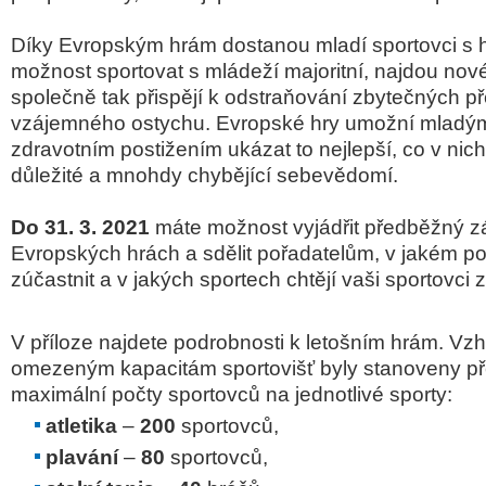
Díky Evropským hrám dostanou mladí sportovci s
možnost sportovat s mládeží majoritní, najdou nové
společně tak přispějí k odstraňování zbytečných p
vzájemného ostychu. Evropské hry umožní mladý
zdravotním postižením ukázat to nejlepší, co v nich j
důležité a mnohdy chybějící sebevědomí.
Do 31. 3. 2021
máte možnost vyjádřit předběžný z
Evropských hrách a sdělit pořadatelům, v jakém po
zúčastnit a v jakých sportech chtějí vaši sportovci 
V příloze najdete podrobnosti k letošním hrám. Vz
omezeným kapacitám sportovišť byly stanoveny p
maximální počty sportovců na jednotlivé sporty:
atletika
–
200
sportovců,
plavání
–
80
sportovců,