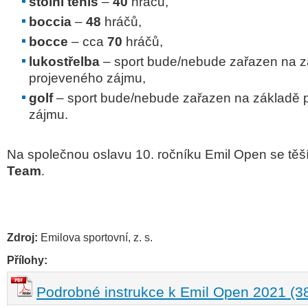
stolní
tenis
–
40
hráčů,
boccia
–
48
hráčů,
bocce
– cca
70
hráčů,
lukostřelba
– sport bude/nebude zařazen na z
projeveného zájmu,
golf
– sport bude/nebude zařazen na základě 
zájmu.
Na společnou oslavu 10. ročníku Emil Open se těš
Team
.
Zdroj:
Emilova sportovní, z. s.
Přílohy:
Podrobné instrukce k Emil Open 2021 (3