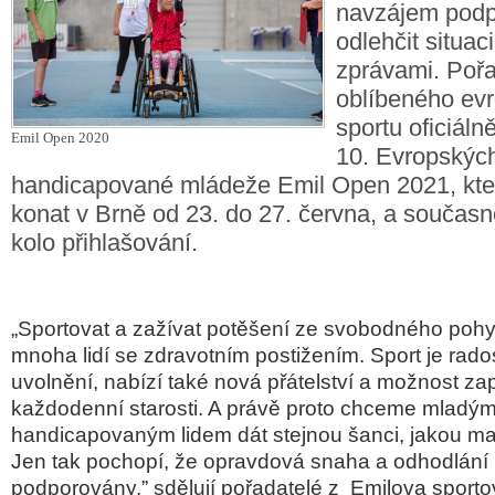
navzájem podp
odlehčit situac
zprávami. Pořa
oblíbeného ev
sportu oficiálně
Emil Open 2020
10. Evropskýc
handicapované mládeže Emil Open 2021, kte
konat v Brně od 23. do 27. června, a současně
kolo přihlašování.
„Sportovat a zažívat potěšení ze svobodného poh
mnoha lidí se zdravotním postižením. Sport je rados
uvolnění, nabízí také nová přátelství a možnost z
každodenní starosti. A právě proto chceme mladý
handicapovaným lidem dát stejnou šanci, jakou mají
Jen tak pochopí, že opravdová snaha a odhodlání 
podporovány,” sdělují pořadatelé z Emilova sportovn