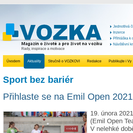
Jednotlivá č
Inzerce
Přihláška k
Návštěvní k
Rady, inspirace a motivace
Úvodem
Aktuality
Stručně o VOZKOVI
Redakce
Publikujte i Vy
Sport bez bariér
Přihlaste se na Emil Open 2021
19. února 2021
(Emil Open Te
V nelehké době