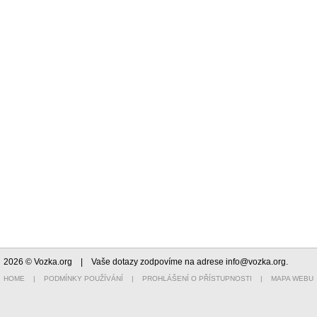
2026 © Vozka.org
| Vaše dotazy zodpovíme na adrese
info@vozka.org
.
HOME
|
PODMÍNKY POUŽÍVÁNÍ
|
PROHLÁŠENÍ O PŘÍSTUPNOSTI
|
MAPA WEBU