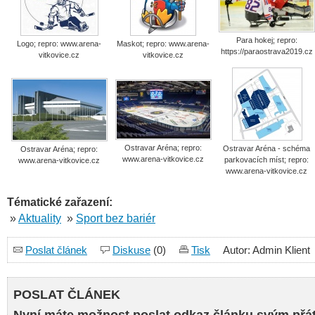
Para hokej; repro:
Logo; repro: www.arena-
Maskot; repro: www.arena-
https://paraostrava2019.cz
vitkovice.cz
vitkovice.cz
Ostravar Aréna; repro:
Ostravar Aréna - schéma
Ostravar Aréna; repro:
www.arena-vitkovice.cz
parkovacích míst; repro:
www.arena-vitkovice.cz
www.arena-vitkovice.cz
Tématické zařazení:
»
Aktuality
»
Sport bez bariér
Poslat článek
Diskuse
(0)
Tisk
Autor: Admin Klient
POSLAT ČLÁNEK