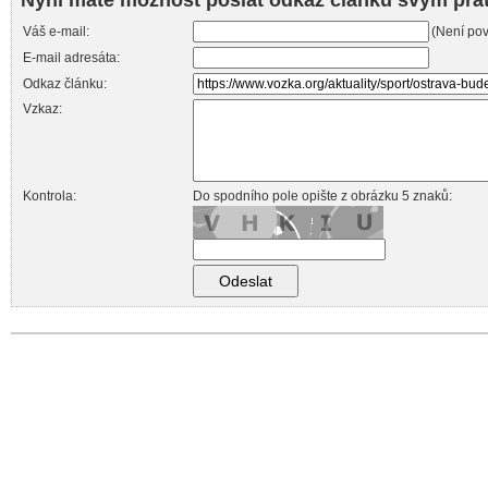
Nyní máte možnost poslat odkaz článku svým přá
Váš e-mail:
(Není pov
E-mail adresáta:
Odkaz článku:
Vzkaz:
Kontrola:
Do spodního pole opište z obrázku 5 znaků: