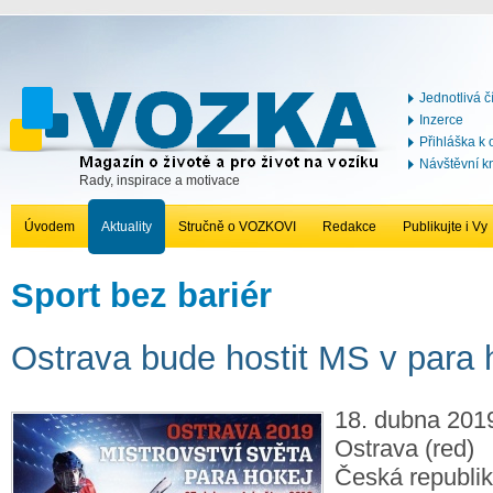
Jednotlivá č
Inzerce
Přihláška k
Návštěvní k
Rady, inspirace a motivace
Úvodem
Aktuality
Stručně o VOZKOVI
Redakce
Publikujte i Vy
Sport bez bariér
Ostrava bude hostit MS v para 
18. dubna 2019
Ostrava (red)
Česká republik