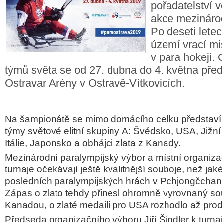
pořadatelství v
akce mezináro
Po deseti lete
území vrací mi
v para hokeji.
týmů světa se od 27. dubna do 4. května před
Ostravar Arény v Ostravě-Vítkovicích.
Na šampionátě se m
imo domácího celku představí
týmy světové elitní skupiny
A:
Švédsko,
USA, Jižní
Itálie, Japonsko a obhájci zlata z Kanady.
Mezinárodní paralympijský výbor a místní organiza
turnaje očekávají ještě kvalitnější souboje, než jak
posledních paralympijských hrách v
Pchjongčcha
Zápas o zlato tehdy přinesl ohromně vyrovnaný s
Kanadou, o zlaté medaili pro USA rozhodlo až prod
Předseda organizačního výboru Jiří Šindler k turnaj