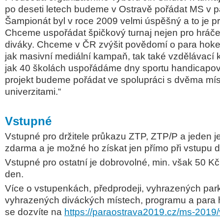
po deseti letech budeme v Ostravě pořádat MS v pa
Šampionát byl v roce 2009 velmi úspěšný a to je p
Chceme uspořádat špičkový turnaj nejen pro hráče,
diváky. Chceme v ČR zvýšit povědomí o para hoke
jak masivní mediální kampaň, tak také vzdělávací
jak 40 školách uspořádáme dny sportu handicapo
projekt budeme pořádat ve spolupráci s dvěma mís
univerzitami.“
Vstupné
Vstupné pro držitele průkazu ZTP, ZTP/P a jeden je
zdarma a je možné ho získat jen přímo při vstupu d
Vstupné pro ostatní je dobrovolné, min. však 50 Kč
den.
Více o vstupenkách, předprodeji, vyhrazených park
vyhrazených diváckých místech, programu a para
se dozvíte na
https://paraostrava2019.cz/ms-2019