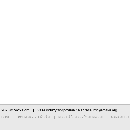
2026 © Vozka.org
| Vaše dotazy zodpovíme na adrese
info@vozka.org
.
HOME
|
PODMÍNKY POUŽÍVÁNÍ
|
PROHLÁŠENÍ O PŘÍSTUPNOSTI
|
MAPA WEBU