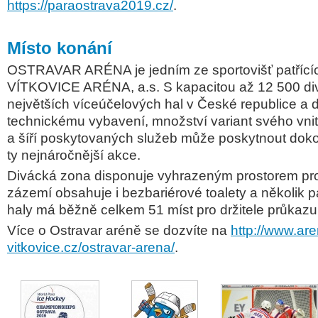
https://paraostrava2019.cz/
.
Místo konání
OSTRAVAR ARÉNA je jedním ze sportovišť patřícíc
VÍTKOVICE ARÉNA, a.s. S kapacitou až 12 500 div
největších víceúčelových hal v České republice a
technickému vybavení, množství variant svého vni
a šíří poskytovaných služeb může poskytnout doko
ty nejnáročnější akce.
Divácká zona disponuje vyhrazeným prostorem pro
zázemí obsahuje i bezbariérové toalety a několik 
haly má běžně celkem
51 míst pro držitele průkazu
Více o Ostravar aréně
se dozvíte
na
http://www.are
vitkovice.cz/ostravar-arena/
.