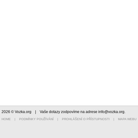
2026 © Vozka.org
| Vaše dotazy zodpovíme na adrese
info@vozka.org
.
HOME
|
PODMÍNKY POUŽÍVÁNÍ
|
PROHLÁŠENÍ O PŘÍSTUPNOSTI
|
MAPA WEBU