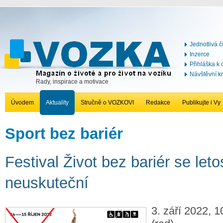
Jednotlivá č
Inzerce
Přihláška k
Návštěvní k
Rady, inspirace a motivace
Úvodem
Aktuality
Stručně o VOZKOVI
Redakce
Publikujte i Vy
Sport bez bariér
Festival Život bez bariér se leto
neuskuteční
3. září 2022, 1