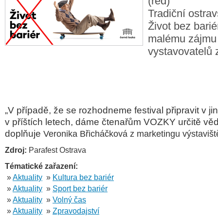
(red)
Tradiční ostrav
Život bez bariér
malému zájmu 
vystavovatelů 
„V případě, že se rozhodneme festival připravit v j
v příštích letech, dáme čtenařům VOZKY určitě věd
doplňuje
Veronika Břicháčková z marketingu výstaviště
Zdroj:
Parafest Ostrava
Tématické zařazení:
»
Aktuality
»
Kultura bez bariér
»
Aktuality
»
Sport bez bariér
»
Aktuality
»
Volný čas
»
Aktuality
»
Zpravodajství