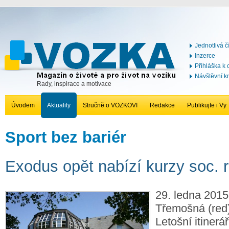
Jednotlivá č
Inzerce
Přihláška k
Návštěvní k
Rady, inspirace a motivace
Úvodem
Aktuality
Stručně o VOZKOVI
Redakce
Publikujte i Vy
Sport bez bariér
Exodus opět nabízí kurzy soc. r
29. ledna 2015,
Třemošná (red
Letošní itinerá