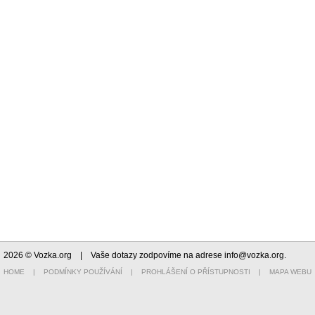
2026 © Vozka.org
| Vaše dotazy zodpovíme na adrese
info@vozka.org
.
HOME
|
PODMÍNKY POUŽÍVÁNÍ
|
PROHLÁŠENÍ O PŘÍSTUPNOSTI
|
MAPA WEBU