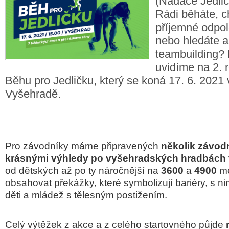
(Nadace Jedlič
Rádi běháte, ch
příjemné odpol
nebo hledáte a
teambuilding? 
uvidíme na 2. 
Běhu pro Jedličku, který se koná 17. 6. 2021
Vyšehradě.
Pro závodníky máme připravených
několik závod
krásnými výhledy po vyšehradských hradbách
od dětských až po ty náročnější na
3600
a
4900
me
obsahovat překážky, které symbolizují bariéry,
s ni
děti a mládež s tělesným postižením.
Celý výtěžek z akce a z celého startovného půjde