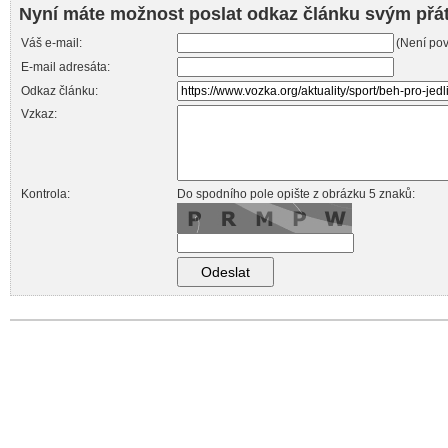
Nyní máte možnost poslat odkaz článku svým přá
Váš e-mail:
(Není pov
E-mail adresáta:
Odkaz článku:
Vzkaz:
Kontrola:
Do spodního pole opište z obrázku 5 znaků: