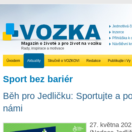
Jednotlivá č
Inzerce
Přihláška k
Návštěvní k
Rady, inspirace a motivace
Úvodem
Aktuality
Stručně o VOZKOVI
Redakce
Publikujte i Vy
Sport bez bariér
Běh pro Jedličku: Sportujte a p
námi
27. května 202