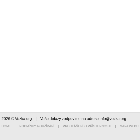
2026 © Vozka.org
| Vaše dotazy zodpovíme na adrese
info@vozka.org
.
HOME
|
PODMÍNKY POUŽÍVÁNÍ
|
PROHLÁŠENÍ O PŘÍSTUPNOSTI
|
MAPA WEBU