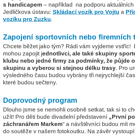
s handicapem
– například na podporu aktuálních
Jedličkova ústavu:
Skládací vozík pro Vojtu
a
Pří
vozíku pro Zuzku
.
Zapojení sportovních nebo firemních
Chcete běžet jako tým? Rádi vám vyjdeme vstříc!
mohou zapojit j
ednotlivci, ale také skupiny spor
klubu nebo jedné firmy za podmínky, že půjde 
skupinu a vyberou si stejnou délku trasy
.
Pro ur
výsledného času budou vybrány tři nejrychlejší čas
které budou sečteny.
Doprovodný program
Dlouho jsme se nemohli osobně setkat, tak si to 
užít!
Pro děti bude divadelní představení
„První p
záchranářem Markem
“ a návštěvníci budou mít m
do soutěže v našem fotokoutku. Na závěr vystoup