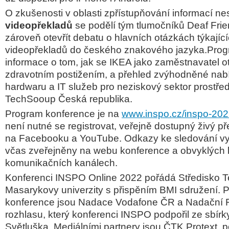
O zkušenosti v oblasti zpřístupňování informací n
videopřekladů
se podělí tým tlumočníků Deaf Frie
zároveň otevřít debatu o hlavních otázkách týkajíc
videopřekladů do českého znakového jazyka.Prog
informace o tom, jak se IKEA jako zaměstnavatel ot
zdravotním postižením, a přehled zvýhodněné nabí
hardwaru a IT služeb pro neziskový sektor prostřed
TechSooup Česká republika.
Program konference je na
www.inspo.cz/inspo-20
není nutné se registrovat, veřejně dostupný živý 
na Facebooku a YouTube. Odkazy ke sledování vy
včas zveřejněny na webu konference a obvyklých 
komunikačních kanálech.
Konferenci INSPO Online 2022 pořádá Středisko T
Masarykovy univerzity s přispěním BMI sdružení. P
konference jsou Nadace Vodafone ČR a Nadační
rozhlasu, který konferenci INSPO podpořil ze sbírk
Světluška. Mediálními partnery jsou ČTK Protext, p