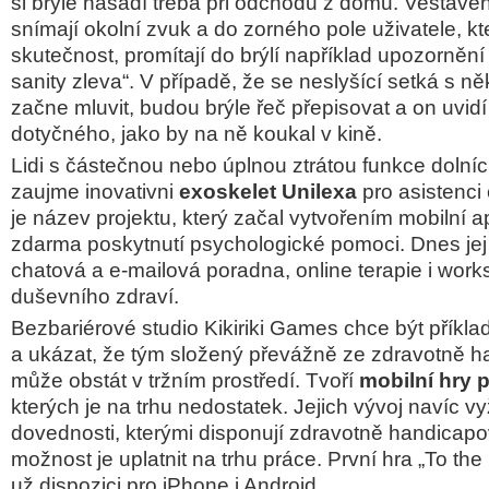
si brýle nasadí třeba při odchodu z domu. Vestavě
snímají okolní zvuk a do zorného pole uživatele, kte
skutečnost, promítají do brýlí například upozornění
sanity zleva“. V případě, že se neslyšící setká s n
začne mluvit, budou brýle řeč přepisovat a on uvidí t
dotyčného, jako by na ně koukal v kině.
Lidi s částečnou nebo úplnou ztrátou funkce dolních
zaujme inovativni
exoskelet Unilexa
pro asistenci
je název projektu, který začal vytvořením mobilní a
zdarma poskytnutí psychologické pomoci. Dnes jej 
chatová a e-mailová poradna, online terapie i wor
duševního zdraví.
Bezbariérové studio Kikiriki Games chce být příkl
a ukázat, že tým složený převážně ze zdravotně 
může obstát v tržním prostředí. Tvoří
mobilní hry 
kterých je na trhu nedostatek. Jejich vývoj navíc v
dovednosti, kterými disponují zdravotně handicapo
možnost je uplatnit na trhu práce. První hra „To th
už dispozici pro iPhone i Android.