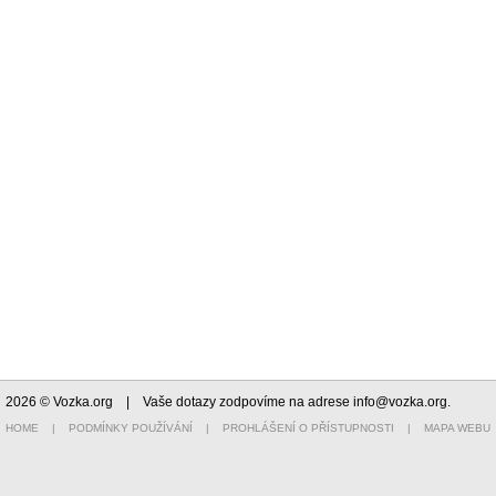
2026 © Vozka.org
| Vaše dotazy zodpovíme na adrese
info@vozka.org
.
HOME
|
PODMÍNKY POUŽÍVÁNÍ
|
PROHLÁŠENÍ O PŘÍSTUPNOSTI
|
MAPA WEBU