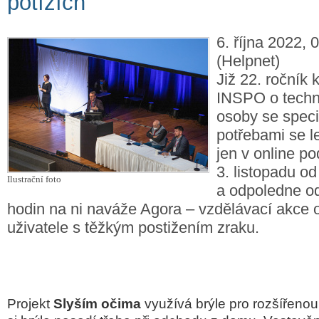
potížích
6. října 2022, 
(Helpnet)
Již 22. ročník
INSPO o techn
osoby se speci
potřebami se l
jen v online p
3. listopadu o
Ilustrační foto
a odpoledne o
hodin na ni naváže Agora – vzdělávací akce 
uživatele s těžkým postižením zraku.
Projekt
Slyším očima
využívá brýle pro rozšířenou 