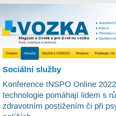
Jednotlivá č
Inzerce
Přihláška k
Návštěvní k
Rady, inspirace a motivace
Úvodem
Aktuality
Stručně o VOZKOVI
Redakce
Publikujte i Vy
Sociální služby
Konference INSPO Online 2022 
technologie pomáhají lidem s 
zdravotním postižením či při p