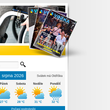
6. srpna 2026
Svátek má Oldřiška
Pátek
Sobota
Neděle
Pondělí
27 °C
28 °C
31 °C
32 °C
Počasí podrobněji