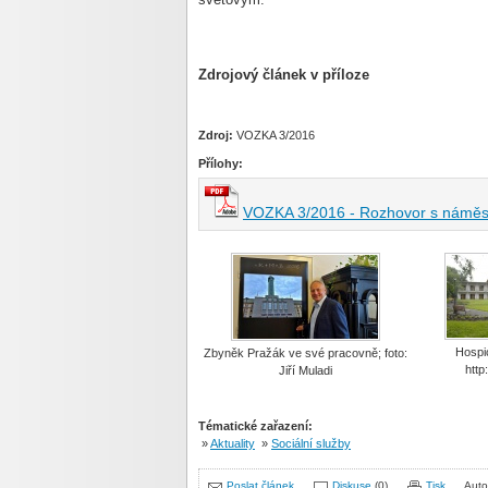
Zdrojový článek v příloze
Zdroj:
VOZKA 3/2016
Přílohy:
VOZKA 3/2016 - Rozhovor s náměst
Hospic
Zbyněk Pražák ve své pracovně; foto:
http
Jiří Muladi
Tématické zařazení:
»
Aktuality
»
Sociální služby
Poslat článek
Diskuse
(0)
Tisk
Auto