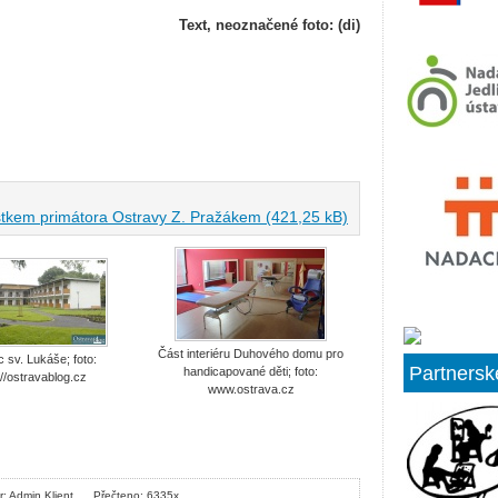
Text, neoznačené foto: (di)
kem primátora Ostravy Z. Pražákem (421,25 kB)
Část interiéru Duhového domu pro
 sv. Lukáše; foto:
Partnersk
handicapované děti; foto:
://ostravablog.cz
www.ostrava.cz
r: Admin Klient
Přečteno: 6335x