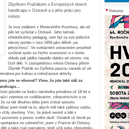
Zbyňkem Pražákem o Evropských dnech
handicapu v Ostravě a o jeho práci pro
Reklama
město
Je sice rodákem z Moravského Krumlova, ale od
pěti let vyrůstal v Ostravě. Jeho tatínek,
středoškolský pedagog, sem byl za své politické
názory poslán v roce 1959 jako dělník
„na
převýchovu“. Ve svérázném ostravském prostředí
vyrůstal spolu
se čtyřmi sourozenci a v tomto
:
ohledu pak jablko nepadlo daleko od stromu: má
čtyři děti. V zastupitelstvu města Ostravy přitom
Zbyněk Pražák se čtyřletou pauzou zasedá už od
mátora pro kulturu a volnočasové aktivity.
emu jste se věnoval? Víme, že jste také stál za
handicapu…
čest působit ve funkci náměstka primátora už 18 let a
sející zejména se vzděláváním, zdravotnictvím a se
, že za tak dlouhou dobu jsem získal spoustu
důraz jsem kladl na to, abych měl také zpětnou vazbu,
 vždy otevřeny. Vím, že právě senioři a lidé s
jí pozornost a pomoc svého okolí. Ostatně už těsně po
i spolupráce se zahraničím, jsem z Francie do Ostravy
ti a také zval specialisty, kteří učili naše zdravotníky