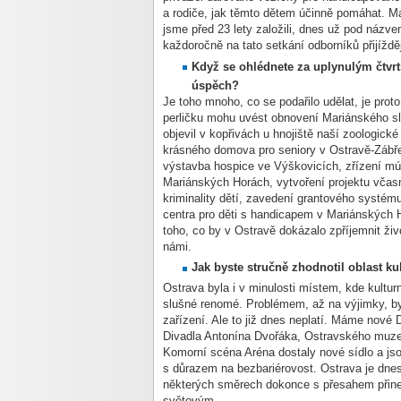
a rodiče, jak těmto dětem účinně pomáhat. Má
jsme před 23 lety založili, dnes už pod náz
každoročně na tato setkání odborníků přijížděj
Když se ohlédnete za uplynulým čtvrts
úspěch?
Je toho mnoho, co se podařilo udělat,
je prot
perličku mohu uvést obnovení Mariánského sl
objevil v kopřivách u hnojiště naší zoologick
krásného domova pro seniory v Ostravě-Zábřeh
výstavba hospice ve Výškovicích, zřízení múz
Mariánských Horách, vytvoření projektu včasn
kriminality dětí, zavedení grantového systém
centra pro děti s handicapem v Mariánských 
toho, co by v Ostravě dokázalo zpříjemnit ži
námi.
Jak byste stručně zhodnotil oblast kul
Ostrava byla i v minulosti místem, kde kultu
slušné renomé. Problémem, až na výjimky, by
zařízení. Ale to již dnes neplatí. Máme nové 
Divadla Antonína Dvořáka, Ostravského muze
Komorní scéna Aréna dostaly nové sídlo
a js
s důrazem na bezbariérovost. Ostrava je dnes
některých směrech dokonce s přesahem přine
světovým.