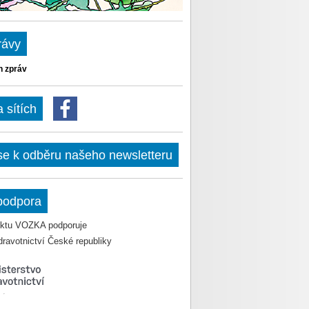
rávy
h zpráv
sítích
 se k odběru našeho newsletteru
podpora
jektu VOZKA podporuje
dravotnictví České republiky