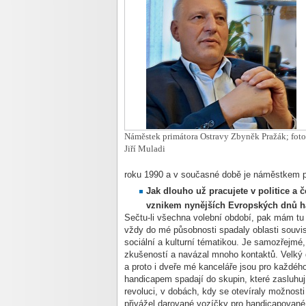
Náměstek primátora Ostravy Zbyněk Pražák; foto
Jiří Muladi
roku 1990
a v současné době je náměstkem pri
Jak dlouho už pracujete v politice a č
vznikem nynějších Evropských dnů 
Sečtu-li všechna volební období, pak mám tu 
vždy do mé působnosti spadaly oblasti souvi
sociální a kulturní tématikou. Je samozřejmé
zkušeností a navázal mnoho kontaktů. Velký 
a proto i dveře mé kanceláře jsou pro každého
handicapem spadají do skupin, které zasluhu
revoluci, v dobách, kdy se otevíraly možnost
přivážel darované vozíčky pro handicapované dě