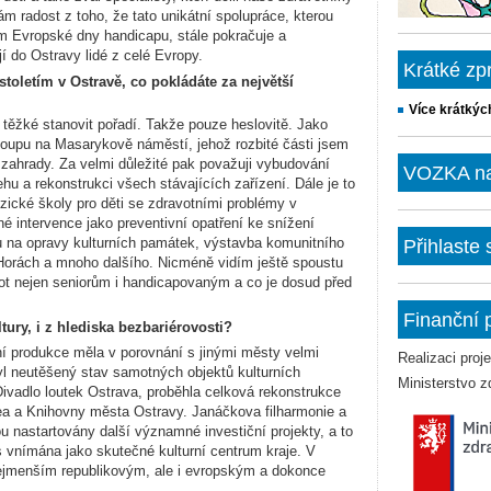
m radost z toho, že tato unikátní spolupráce, kterou
vem Evropské dny handicapu, stále pokračuje
a
í do Ostravy lidé z celé Evropy.
Krátké zp
toletím v Ostravě, co pokládáte za největší
Více krátkýc
o těžké stanovit pořadí. Takže pouze heslovitě. Jako
oupu na Masarykově náměstí, jehož rozbité části jsem
é zahrady. Za velmi důležité pak považuji vybudování
VOZKA na 
u a rekonstrukci všech stávajících zařízení. Dále je to
ické školy pro děti se zdravotními problémy v
é intervence jako preventivní opatření ke snížení
u na opravy kulturních památek, výstavba komunitního
Přihlaste
Horách a mnoho dalšího. Nicméně vidím ještě spoustu
vot nejen seniorům i handicapovaným a co je dosud před
Finanční 
tury, i z hlediska bezbariérovosti?
rní produkce měla v porovnání
s jinými městy velmi
Realizaci pro
l neutěšený stav samotných objektů kulturních
Ministerstvo z
Divadlo loutek Ostrava, proběhla celková rekonstrukce
a a Knihovny města Ostravy. Janáčkova filharmonie a
ou nastartovány další významné investiční projekty, a to
 vnímána jako skutečné kulturní centrum kraje. V
jmenším republikovým, ale i evropským a dokonce