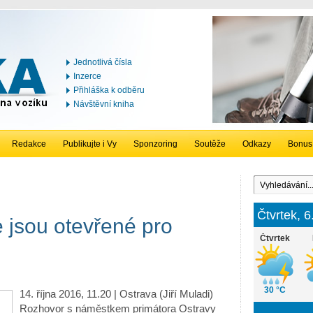
Jednotlivá čísla
Inzerce
Přihláška k odběru
Návštěvní kniha
Redakce
Publikujte i Vy
Sponzoring
Soutěže
Odkazy
Bonus
Čtvrtek, 
 jsou otevřené pro
Čtvrtek
30 °C
14. října 2016, 11.20 | Ostrava (Jiří Muladi)
Rozhovor s náměstkem primátora Ostravy