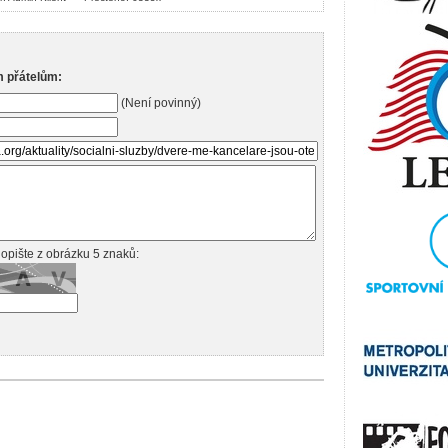
m přátelům:
(Není povinný)
opište z obrázku 5 znaků: