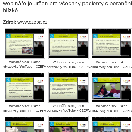
webináře je určen pro všechny pacienty s poranění
blízké.
Zdroj:
www.czepa.cz
Webinář o sexu; sken
Webinář o sexu; sken
Webinář o sexu; sken
obrazovky YouTube – CZEPA
obrazovky YouTube – CZEPA
obrazovky YouTube – CZEP
Webinář o sexu; sken
Webinář o sexu; sken
Webinář o sexu; sken
obrazovky YouTube – CZEPA
obrazovky YouTube – CZEPA
obrazovky YouTube – CZEP