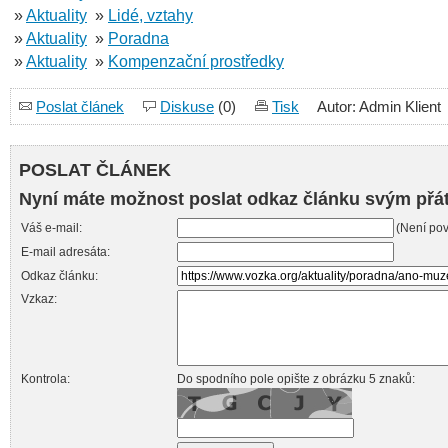
»
Aktuality
»
Lidé, vztahy
»
Aktuality
»
Poradna
»
Aktuality
»
Kompenzační prostředky
Poslat článek
Diskuse
(0)
Tisk
Autor: Admin Klient
POSLAT ČLÁNEK
Nyní máte možnost poslat odkaz článku svým přá
Váš e-mail:
(Není pov
E-mail adresáta:
Odkaz článku:
Vzkaz:
Kontrola:
Do spodního pole opište z obrázku 5 znaků: