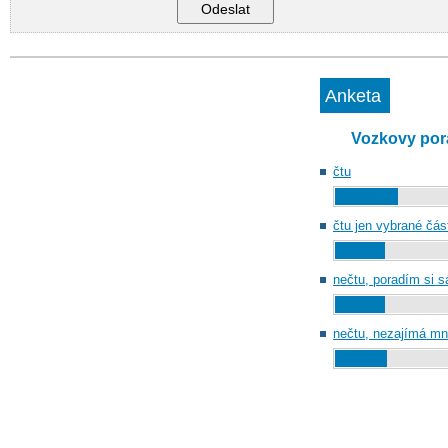
Anketa
Vozkovy por
čtu
čtu jen vybrané čás
nečtu, poradím si 
nečtu, nezajímá mn