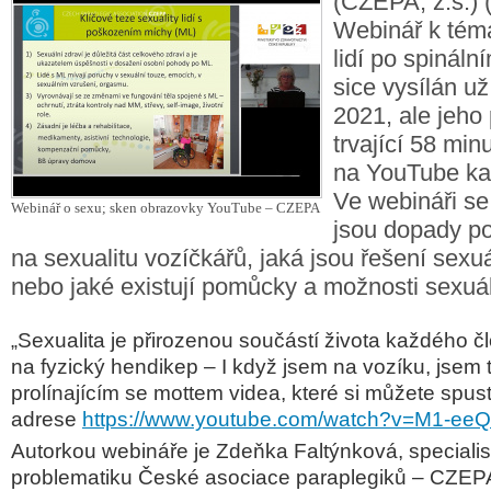
(CZEPA, z.s.) 
Webinář k téma
lidí po spináln
sice vysílán už
2021, ale jeho
trvající 58 min
na YouTube k
Ve webináři se
Webinář o sexu; sken obrazovky YouTube – CZEPA
jsou dopady p
na sexualitu vozíčkářů, jaká jsou řešení sexu
nebo jaké existují pomůcky a možnosti sexuál
Sexualita je přirozenou součástí života každého 
„
na fyzický hendikep – I když jsem na vozíku, jsem to
prolínajícím se mottem videa, které si můžete spust
adrese
https://www.youtube.com/watch?v=M1-e
Autorkou webináře je Zdeňka Faltýnková, specialis
problematiku České asociace paraplegiků – CZEP