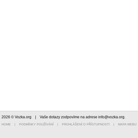
2026 © Vozka.org
| Vaše dotazy zodpovíme na adrese
info@vozka.org
.
HOME
|
PODMÍNKY POUŽÍVÁNÍ
|
PROHLÁŠENÍ O PŘÍSTUPNOSTI
|
MAPA WEBU