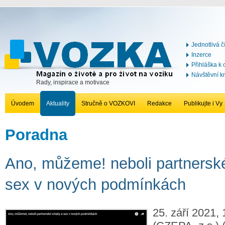
Jednotlivá č
Inzerce
Přihláška k
Návštěvní k
Rady, inspirace a motivace
Úvodem
Aktuality
Stručně o VOZKOVI
Redakce
Publikujte i Vy
Poradna
Ano, můžeme! neboli partnersk
sex v nových podmínkách
25. září 2021, 