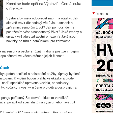
Konat se bude opět na Výstavišti Černá louka
v Ostravě.
Reklama
Výstava by měla odpovědět např. na otázky: Jak
aktivně trávit důchodový věk? Jak usnadnit a
zpříjemnit seniorům život? Jak pomoci lidem s
postižením vést plnohodnotný život? Jaké změny a
úpravy vyžaduje zdravotní omezení? Jaké jsou
novinky na trhu s pomůckami pro zdravotně
 na seniory a osoby s různými druhy postižení. Jejím
společnosti ve všech sférách jejich činnosti.
můcek
ytujících sociální a asistenční služby, úpravy bydlení
estování. K vidění budou praktické ukázky a prodej
 – např. speciálně upravená vozidla, schodolezy,
ity, kočárky a vozíky určené pro děti a dospívající a
ng-pongu pořádaný Sportovním klubem vozíčkářů
t si poradit od specialistů na výživu nebo navštívit
.
Zdravotní pojišťovna ministerstva vnitra, která se