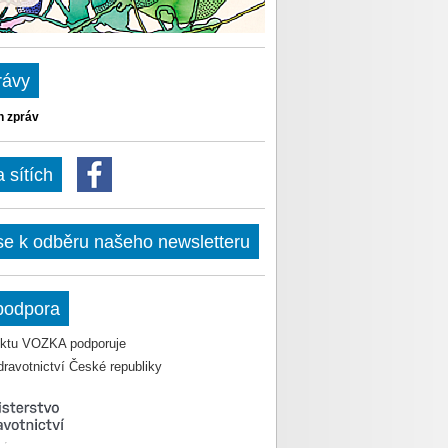
rávy
h zpráv
sítích
 se k odběru našeho newsletteru
podpora
jektu VOZKA podporuje
dravotnictví České republiky