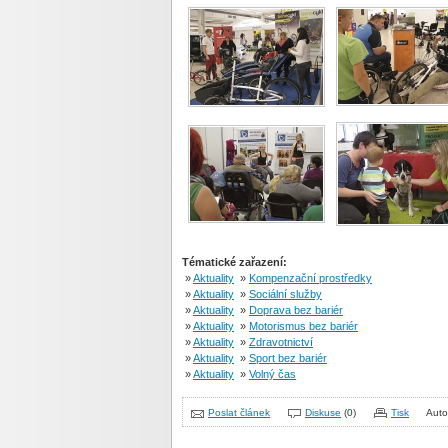
Tématické zařazení:
»
Aktuality
»
Kompenzační prostředky
»
Aktuality
»
Sociální služby
»
Aktuality
»
Doprava bez bariér
»
Aktuality
»
Motorismus bez bariér
»
Aktuality
»
Zdravotnictví
»
Aktuality
»
Sport bez bariér
»
Aktuality
»
Volný čas
Poslat článek
Diskuse
(0)
Tisk
Auto