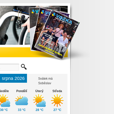
. srpna 2026
Svátek má
Soběslav
Neděle
Pondělí
Úterý
Středa
30 °C
33 °C
28 °C
27 °C