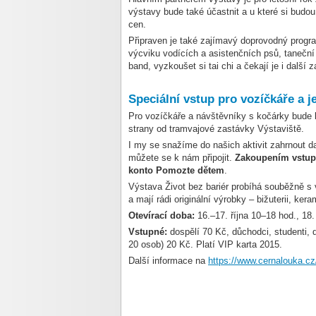
výstavy bude také účastnit a u které si budo
cen.
Připraven je také zajímavý doprovodný progr
výcviku vodících a asistenčních psů, taneční
band, vyzkoušet si tai chi a čekají je i další 
Speciální vstup pro vozíčkáře a 
Pro vozíčkáře a návštěvníky s kočárky bude le
strany od tramvajové zastávky Výstaviště.
I my se snažíme do našich aktivit zahrnout d
můžete se k nám připojit.
Zakoupením vstupe
konto Pomozte dětem
.
Výstava Život bez bariér probíhá souběžně s
a mají rádi originální výrobky – bižuterii, ker
Otevírací doba:
16.–17. října 10–18 hod., 18.
Vstupné:
dospělí 70 Kč, důchodci, studenti,
20 osob) 20 Kč. Platí VIP karta 2015.
Další informace na
https://www.cernalouka.cz