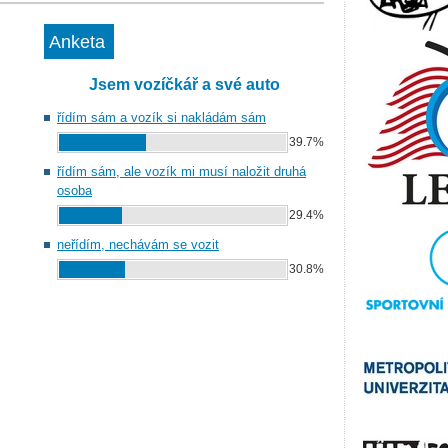
Anketa
Jsem vozíčkář a své auto
řídím sám a vozík si nakládám sám
39.7%
řídím sám, ale vozík mi musí naložit druhá
osoba
29.4%
neřídím, nechávám se vozit
30.8%