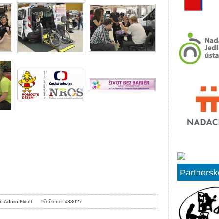
Partnersk
r: Admin Klient
Přečteno: 43802x