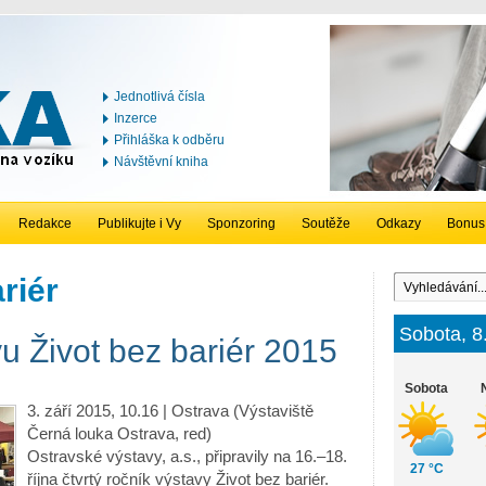
Jednotlivá čísla
Inzerce
Přihláška k odběru
Návštěvní kniha
Redakce
Publikujte i Vy
Sponzoring
Soutěže
Odkazy
Bonus
riér
Sobota, 8
u Život bez bariér 2015
Sobota
3. září 2015, 10.16 | Ostrava (Výstaviště
Černá louka Ostrava, red)
Ostravské výstavy, a.s., připravily na 16.–18.
27 °C
října čtvrtý ročník výstavy Život bez bariér.