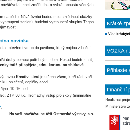
u návštěvníci moct změřit tlak a vyhrát spoustu věcných
am na pódiu. Návštěvníci budou moci zhlédnout ukázky
 vystoupení seniorů, hudební vystoupení skupiny Trigon
Krátké zp
zajímavosti.
Více krátkýc
jedna novinka
tos otevřen i vstup do pavilonu, který najdou z boční
VOZKA na 
alší druhy pomoci potřebným lidem. Pokud budete chtít,
nky totiž přispějete jednu korunu na sbírkové
Přihlaste
 výstavou
Kreativ
, která je určena všem, kteří rádi tvoří
amiku, oblečení, doplňky apod.
 října. 10–16 hod.
Finanční 
 děti, ZTP 50 Kč. Hromadný vstup pro školy (minimálně
Realizaci pro
Ministerstvo z
/
.
Na vaši návštěvu se těší Ostravské výstavy, a.s.