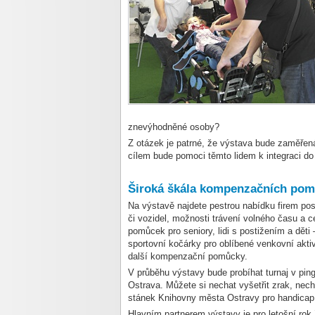
znevýhodněné osoby?
Z otázek je patrné, že výstava bude zaměřená
cílem bude pomoci těmto lidem k integraci do 
Široká škála kompenzačních po
Na výstavě najdete pestrou nabídku firem posk
či vozidel, možnosti trávení volného času a c
pomůcek pro seniory, lidi s postižením a děti
sportovní kočárky pro oblíbené venkovní aktiv
další kompenzační pomůcky.
V průběhu výstavy bude probíhat turnaj v pi
Ostrava. Můžete si nechat vyšetřit zrak, necha
stánek Knihovny města Ostravy pro handicap
Hlavním partnerem výstavy je pro letošní rok 