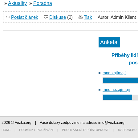
»
Aktuality
»
Poradna
Poslat článek
Diskuse
(0)
Tisk
Autor: Admin Klient
Anketa
Příběhy lid
pos
mne zajímají
mne nezajímají
2026 © Vozka.org
| Vaše dotazy zodpovíme na adrese
info@vozka.org
.
HOME
|
PODMÍNKY POUŽÍVÁNÍ
|
PROHLÁŠENÍ O PŘÍSTUPNOSTI
|
MAPA WEBU