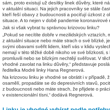
sám, proto existují už desítky linek důvěry, které 
v aktuální situaci. Na jejich
pracovníky se stále častě
kteří řeší obavy z budoucnosti a pociťují úzkost z o
situace. A to nejen v
době pandemie koronavirové 
Jak si však vybrat tu správnou krizovou linku?
„Pokud se necítíte dobře v mezilidských vztazích,
z aktuální situace nebo máte strach o své blízké, j
svými obavami svěřit lidem, kteří vás v klidu vyslec
nemají v této těžké době nikoho ve své blízkosti, s
promluvili nebo se blízkým nechtějí svěřovat. V těc
vhodné zavolat na linku důvěry,“
představuje poslá
ředitelka Modré linky Hana Regnerová.
Na krizovou linku je vhodné se obrátit i v případě, ž
osamělí, propadáte se do depresivních stavů, pociť
z budoucnosti nebo máte strach, že přijdete o prác
v existencionální tísni,“
dodává Regnerová.
Linku je vhodné vybírat podle potřeby