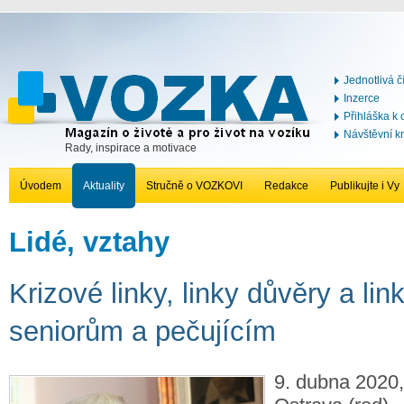
Jednotlivá č
Inzerce
Přihláška k
Návštěvní k
Rady, inspirace a motivace
Úvodem
Aktuality
Stručně o VOZKOVI
Redakce
Publikujte i Vy
Lidé, vztahy
Krizové linky, linky důvěry a li
seniorům a pečujícím
9. dubna 2020,