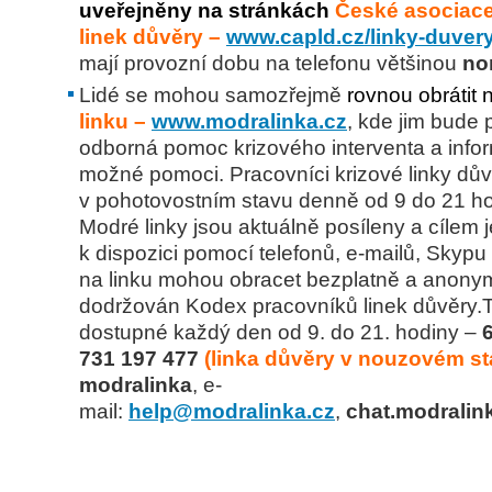
uveřejněny na stránkách
České asociace
linek důvěry –
www.capld.cz/linky-duvery
mají provozní dobu na telefonu většinou
no
Lidé se mohou samozřejmě
rovnou obrátit 
linku –
www.modralinka.cz
, kde jim bude 
odborná pomoc krizového interventa a infor
možné pomoci.
Pracovníci krizové linky dův
v pohotovostním stavu denně od 9 do 21 ho
Modré linky jsou aktuálně posíleny a cílem j
k dispozici pomocí telefonů, e-mailů, Skypu 
na linku mohou obracet bezplatně a anonym
dodržován Kodex pracovníků linek důvěry.
T
dostupné každý den od 9. do 21. hodiny –
731 197 477
(linka důvěry v nouzovém st
modralinka
, e-
mail:
help@modralinka.cz
,
chat.modralin