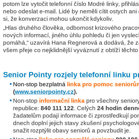
potom lze vytočit telefonní číslo Modré linky, přihlá
nebo odeslat e-mail. Lidé by neměli cítit ostych an
si, že konverzaci mohou ukončit kdykoliv.
„Hlas druhého člověka, odbornost krizového pracov
nových informací, jiného úhlu pohledu či jen vysle
pomáhá,“ uzavírá Hana Regnerová a dodává, že z
všem přeje co nejklidnější vyváznutí z obtíží těchto
Senior Pointy rozjely telefonní linku 
Non-stop bezplatná
linka
pro po
moc seniorů
(
www.seniorpointy.cz
).
Non-stop
informační linka
pro všechny senior
republice:
840
111
122
.
Celých
24 hodin denně
žadatelům podají informace či zprostředkují p
dnech doplní jejich stavy zkušení psychologové
snažit rozptýlit obavy seniorů a povzbudit je.