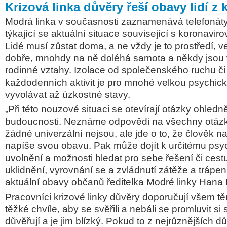
Krizová linka důvěry řeší obavy lidí z
Modrá linka v
současnosti
zaznamenává telefonáty,
týkající se aktuální situace související s koronavi
Lidé musí zůstat doma, a ne vždy je to prostředí, ve
dobře,
mnohdy na ně doléhá samota a někdy jsou v
rodinné vztahy. Izolace od společenského ruchu či
každodenních aktivit je pro mnohé velkou psychic
vyvolávat až úzkostné stavy.
„Při této nouzové situaci se otevírají otázky ohledně
budoucnosti.
Neznáme odpovědi na všechny otázk
žádné univerzální nejsou, ale jde o to, že člověk na
napíše svou obavu. Pak může dojít k určitému ps
uvolnění a možnosti hledat pro sebe řešení či cest
uklidnění, vyrovnání se a zvládnutí zátěže a trápení
aktuální obavy občanů ředitelka Modré linky Hana
Pracovníci krizové linky důvěry doporučují všem těm
těžké chvíle, aby se svěřili a nebáli se promluvit si
důvěřují a je jim blízký.
Pokud to z nejrůznějších d