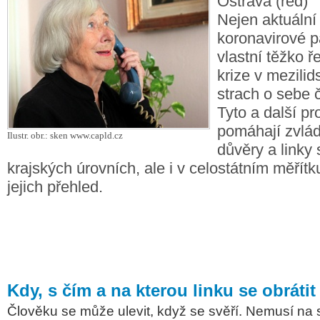
Ostrava (red)
Nejen aktuální
koronavirové p
vlastní těžko ř
krize v mezilid
strach o sebe č
Tyto a další p
pomáhají zvlád
Ilustr. obr.: sken www.capld.cz
důvěry a linky 
krajských úrovních, ale i v celostátním měřít
jejich přehled.
Kdy, s čím a na kterou linku se obrátit
Člověku se může ulevit, když se svěří. Nemusí na s