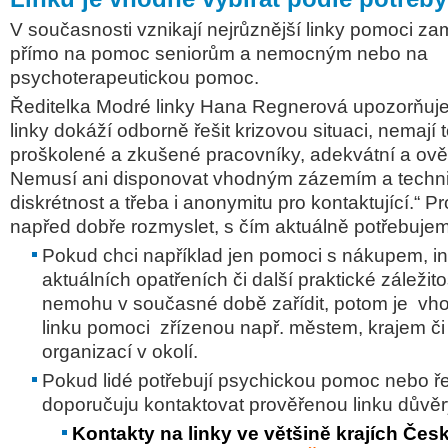
V současnosti vznikají nejrůznější linky pomoci z
přímo na pomoc seniorům a nemocným nebo na
psychoterapeutickou pomoc.
Ředitelka
Modré linky
Hana Regnerová upozorňuje:
linky dokáží odborně řešit krizovou situaci, nemají 
proškolené a zkušené pracovníky, adekvátní a ově
Nemusí ani disponovat vhodným zázemím a technik
diskrétnost a třeba i anonymitu pro kontaktující.“
Pr
napřed dobře rozmyslet, s čím aktuálně potřebuje
Pokud chci například jen pomoci s nákupem, i
aktuálních opatřeních či další praktické záležitos
nemohu v současné době zařídit, potom je vh
linku pomoci zřízenou např. městem, krajem č
organizací v okolí.
Pokud lidé potřebují psychickou pomoc nebo ře
doporučuju kontaktovat prověřenou linku důvěr
Kontakty na linky ve většině krajích Čes