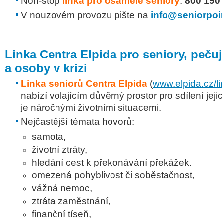
Non-stop
linka pro osamělé seniory
:
800 190
V nouzovém provozu pište na
info@seniorpoi
Linka
Centra Elpida
pro seniory, pečuj
a osoby v krizi
Linka seniorů Centra Elpida
(
www.elpida.cz/l
nabízí volajícím důvěrný prostor pro sdílení jeji
je náročnými životními situacemi.
Nejčastější témata hovorů:
samota,
životní ztráty,
hledání cest k překonávání překážek,
omezená pohyblivost či soběstačnost,
vážná nemoc,
ztráta zaměstnání,
finanční tíseň,