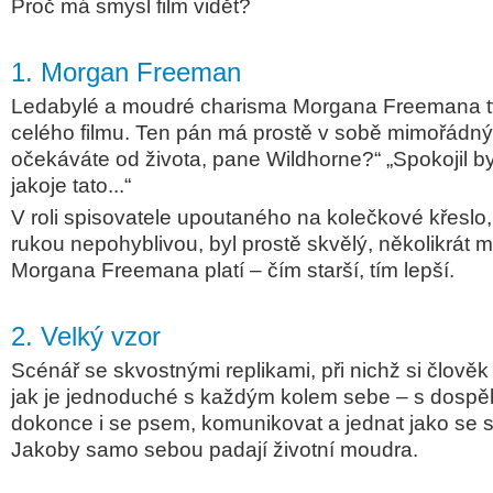
Proč má smysl film vidět?
1. Morgan Freeman
Ledabylé a moudré charisma Morgana Freemana tv
celého filmu. Ten pán má prostě v sobě mimořádný
očekáváte od života, pane Wildhorne?“ „Spokojil by
jakoje tato...“
V roli spisovatele upoutaného na kolečkové křeslo,
rukou nepohyblivou, byl prostě skvělý, několikrát m
Morgana Freemana platí – čím starší, tím lepší.
2. Velký vzor
S
cénář se skvostnými replikami, při nichž si člověk
jak je jednoduché s každým kolem sebe – s dospěl
dokonce i se psem, komunikovat a jednat jako se 
Jakoby samo sebou padají životní moudra.