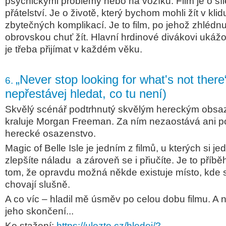
psychickými problémy nebo na vozíku. Film je o síl
přátelství. Je o životě, který bychom mohli žít v kl
zbytečných komplikací. Je to film, po jehož zhlédnu
obrovskou chuť žít. Hlavní hrdinové divákovi ukáž
je třeba přijímat v každém věku.
„Never stop looking for what's not there
6.
nepřestávej hledat, co tu není)
Skvělý scénář podtrhnutý skvělým hereckým obsa
kraluje Morgan Freeman. Za ním nezaostává ani 
herecké osazenstvo.
Magic of Belle Isle je jedním z filmů, u kterých si 
zlepšíte náladu a zároveň se i přiučíte. Je to příběh 
tom, že opravdu možná někde existuje místo, kde s
chovají slušně.
A co víc – hladil mě úsměv po celou dobu filmu. A 
jeho skončení...
Ke stažení:
https://ulozto.cz/hledej/?