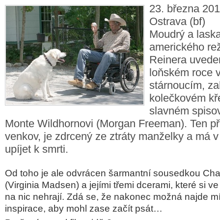
23. března 201
Ostrava (bf)
Moudrý a laska
amerického re
Reinera uveden
loňském roce v
stárnoucím, za
kolečkovém kř
slavném spisov
Monte Wildhornovi (Morgan Freeman). Ten přij
venkov, je zdrcený ze ztráty manželky a má v 
upíjet k smrti.
Od toho je ale odvrácen šarmantní sousedkou Char
(Virginia Madsen) a jejími třemi dcerami, které si v
na nic nehrají. Zdá se, že nakonec možná najde m
inspirace, aby mohl zase začít psát…