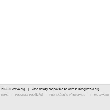
2026 © Vozka.org
| Vaše dotazy zodpovíme na adrese
info@vozka.org
.
HOME
|
PODMÍNKY POUŽÍVÁNÍ
|
PROHLÁŠENÍ O PŘÍSTUPNOSTI
|
MAPA WEBU