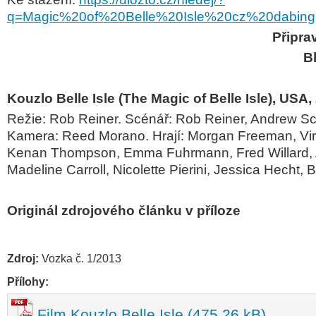
q=Magic%20of%20Belle%20Isle%20cz%20dabing
Připra
B
Kouzlo Belle Isle (The Magic of Belle Isle), USA,
Režie:
Rob Reiner.
S
cénář:
Rob Reiner, Andrew S
Kamera:
Reed Morano.
Hrají:
Morgan Freeman, Vir
Kenan Thompson, Emma Fuhrmann, Fred Willard, A
Madeline Carroll, Nicolette Pierini, Jessica Hecht,
Originál zdrojového článku v příloze
Zdroj:
Vozka č. 1/2013
Přílohy:
Film Kouzlo Belle Isle (475,26 kB)