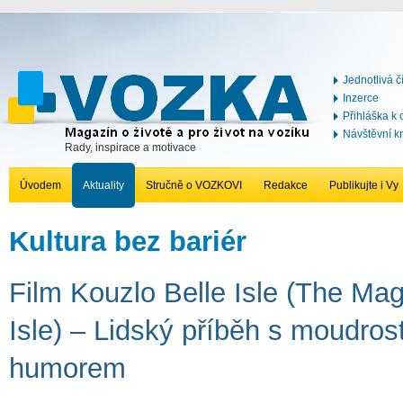
Jednotlivá č
Inzerce
Přihláška k
Návštěvní k
Rady, inspirace a motivace
Úvodem
Aktuality
Stručně o VOZKOVI
Redakce
Publikujte i Vy
Kultura bez bariér
Film Kouzlo Belle Isle (The Mag
Isle) – Lidský příběh s moudrost
humorem