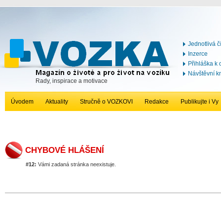
Jednotlivá č
Inzerce
Přihláška k
Návštěvní k
Rady, inspirace a motivace
Úvodem
Aktuality
Stručně o VOZKOVI
Redakce
Publikujte i Vy
CHYBOVÉ HLÁŠENÍ
#12:
Vámi zadaná stránka neexistuje.