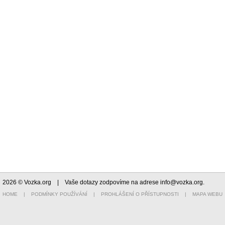
2026 © Vozka.org
| Vaše dotazy zodpovíme na adrese
info@vozka.org
.
HOME
|
PODMÍNKY POUŽÍVÁNÍ
|
PROHLÁŠENÍ O PŘÍSTUPNOSTI
|
MAPA WEBU