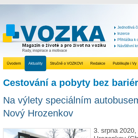
Jednotlivá č
Inzerce
Přihláška k
Návštěvní k
Rady, inspirace a motivace
Úvodem
Aktuality
Stručně o VOZKOVI
Redakce
Publikujte i Vy
Cestování a pobyty bez barié
Na výlety speciálním autobuse
Nový Hrozenkov
3. srpna 2020,