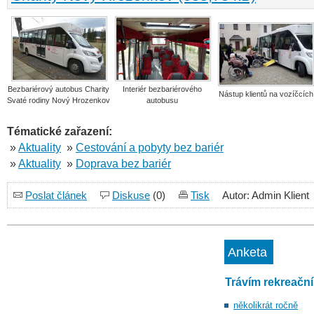
Bezbariérový autobus Charity
Interiér bezbariérového
Nástup klientů na vozíčcích
Svaté rodiny Nový Hrozenkov
autobusu
Tématické zařazení:
»
Aktuality
»
Cestování a pobyty bez bariér
»
Aktuality
»
Doprava bez bariér
Poslat článek
Diskuse
(0)
Tisk
Autor: Admin Klient
Anketa
Trávím rekreačn
několikrát ročně