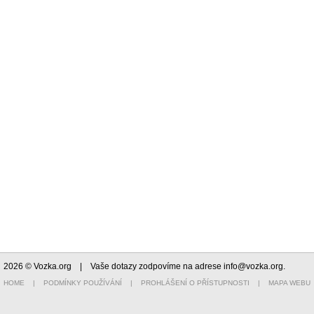
2026 © Vozka.org
| Vaše dotazy zodpovíme na adrese
info@vozka.org
.
HOME
|
PODMÍNKY POUŽÍVÁNÍ
|
PROHLÁŠENÍ O PŘÍSTUPNOSTI
|
MAPA WEBU