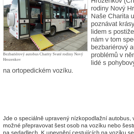
Hrozenkov (Ch
rodiny Nový H
Naše Charita 
poznávat krásy 
lidem s posti
nám v tom spe
bezbariérový a
problémů v ně
Bezbariérový autobus Charity Svaté rodiny Nový
Hrozenkov
lidé s pohybo
na ortopedickém vozíku.
Jde o speciálně upravený nízkopodlažní autobus, 
možné přepravovat šest osob na vozíku nebo šestn
na sedadlech. K upevnění cestujících na vozíku se