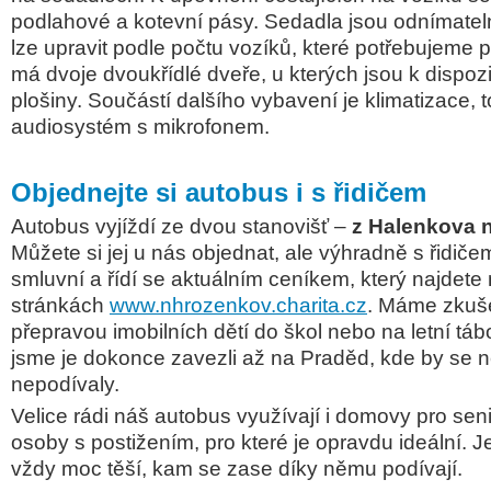
podlahové a kotevní pásy. Sedadla jsou odnímateln
lze upravit podle počtu vozíků, které potřebujeme p
má dvoje dvoukřídlé dveře, u kterých jsou k dispozi
plošiny. Součástí dalšího vybavení je klimatizace, 
audiosystém s mikrofonem.
Objednejte si autobus i s řidičem
Autobus vyjíždí ze dvou stanovišť –
z Halenkova 
Můžete si jej u nás objednat, ale výhradně s řidiče
smluvní a řídí se aktuálním ceníkem, který najdete
stránkách
www.nhrozenkov.charita.cz
. Máme zkuše
přepravou imobilních dětí
do škol nebo na letní táb
jsme je dokonce zavezli až na Praděd, kde by se n
nepodívaly.
Velice rádi náš autobus využívají i domovy pro se
osoby s postižením, pro které je opravdu ideální. J
vždy moc těší, kam se zase díky němu podívají.