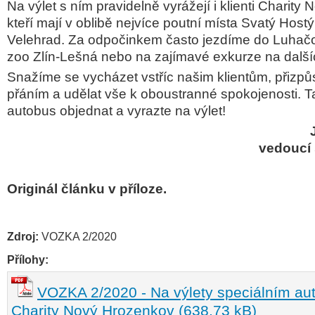
Na výlet s ním pravidelně vyrážejí i klienti Charity
kteří mají v oblibě nejvíce poutní místa Svatý Hos
Velehrad. Za odpočinkem často jezdíme do Luhačo
zoo Zlín-Lešná nebo na zajímavé exkurze na další
Snažíme se vycházet vstříc našim klientům, přizpůs
přáním a udělat vše k oboustranné spokojenosti. T
autobus objednat a vyrazte
na výlet!
vedoucí 
Originál článku v příloze.
Zdroj:
VOZKA 2/2020
Přílohy:
VOZKA 2/2020 - Na výlety speciálním a
Charity Nový Hrozenkov (638,73 kB)