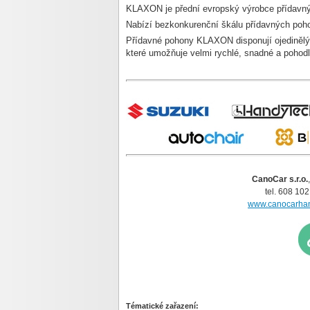
KLAXON je přední evropský výrobce přídavnýc
Nabízí bezkonkurenční škálu přídavných poho
Přídavné pohony KLAXON disponují ojediněl
které umožňuje velmi rychlé, snadné a pohodl
CanoCar s.r.o.
tel. 608 10
www.canocarhan
In
Tématické zařazení: