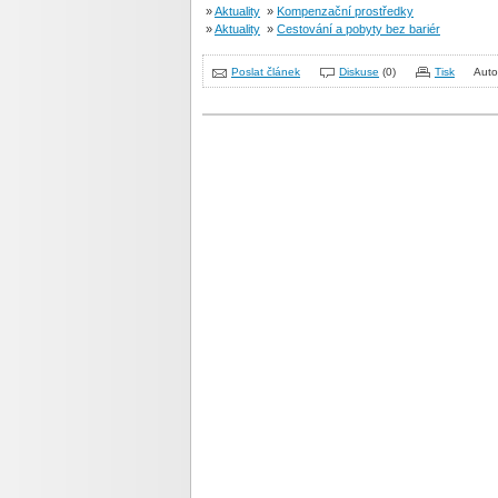
»
Aktuality
»
Kompenzační prostředky
»
Aktuality
»
Cestování a pobyty bez bariér
Poslat článek
Diskuse
(0)
Tisk
Auto