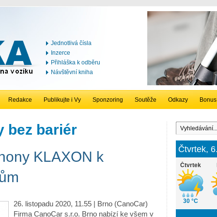
Jednotlivá čísla
Inzerce
Přihláška k odběru
Návštěvní kniha
Redakce
Publikujte i Vy
Sponzoring
Soutěže
Odkazy
Bonus
 bez bariér
Čtvrtek, 
ohony KLAXON k
Čtvrtek
kům
30 °C
26. listopadu 2020, 11.55 | Brno (CanoCar)
Firma CanoCar s.r.o. Brno nabízí ke všem v