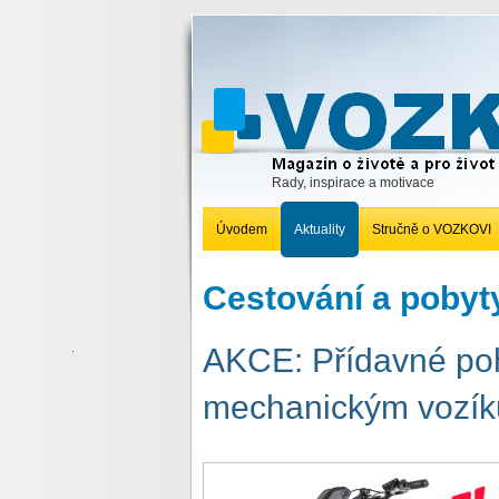
Rady, inspirace a motivace
Úvodem
Aktuality
Stručně o VOZKOVI
Cestování a pobyty
AKCE: Přídavné p
mechanickým vozí