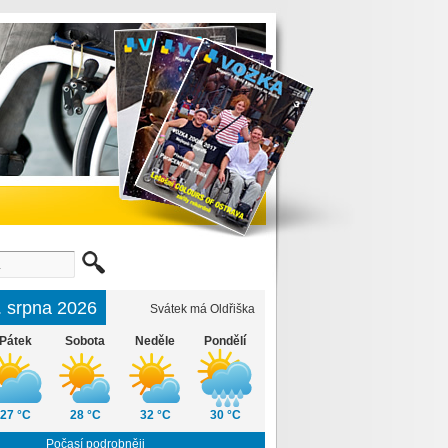
6. srpna 2026
Svátek má Oldřiška
Pátek
Sobota
Neděle
Pondělí
27 °C
28 °C
32 °C
30 °C
Počasí podrobněji