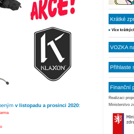
Krátké zp
Více krátkýc
VOZKA na 
Přihlaste
Finanční 
Realizaci pro
Ministerstvo z
upeným
v listopadu a prosinci 2020
:
arma
nu