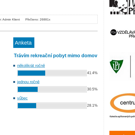
r: Admin Klient
Přečteno: 26881x
Anketa
Trávím rekreační pobyt mimo domov
několikrát ročně
41.4%
jednou ročně
30.5%
vůbec
28.1%