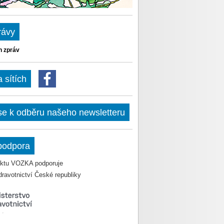
rávy
h zpráv
sítích
 se k odběru našeho newsletteru
podpora
jektu VOZKA podporuje
dravotnictví České republiky