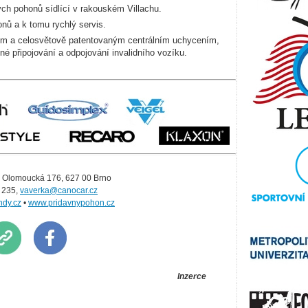
h pohonů sídlící v rakouském Villachu.
nů a k tomu rychlý servis.
ým a celosvětově patentovaným centrálním uchycením,
né připojování a odpojování invalidního vozíku.
, Olomoucká 176, 627 00 Brno
2 235,
vaverka@canocar.cz
dy.cz
•
www.pridavnypohon.cz
zerce