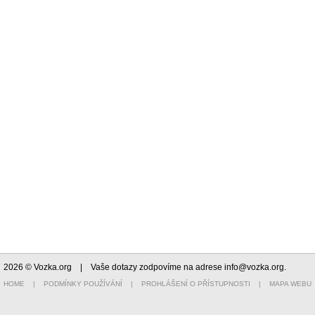
2026 © Vozka.org
| Vaše dotazy zodpovíme na adrese
info@vozka.org
.
HOME
|
PODMÍNKY POUŽÍVÁNÍ
|
PROHLÁŠENÍ O PŘÍSTUPNOSTI
|
MAPA WEBU