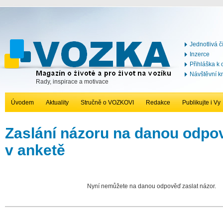
Jednotlivá č
Inzerce
Přihláška k
Návštěvní k
Rady, inspirace a motivace
Úvodem
Aktuality
Stručně o VOZKOVI
Redakce
Publikujte i Vy
Zaslání názoru na danou odp
v anketě
Nyní nemůžete na danou odpověď zaslat názor.