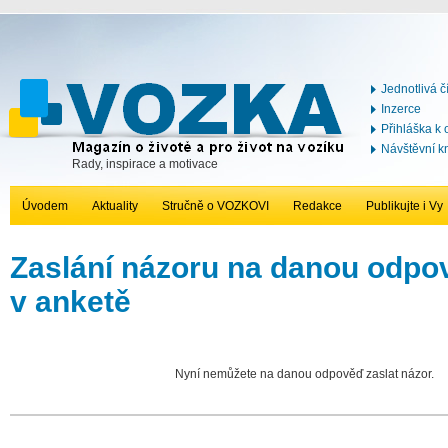
Jednotlivá č
Inzerce
Přihláška k
Návštěvní k
Rady, inspirace a motivace
Úvodem
Aktuality
Stručně o VOZKOVI
Redakce
Publikujte i Vy
Zaslání názoru na danou odp
v anketě
Nyní nemůžete na danou odpověď zaslat názor.