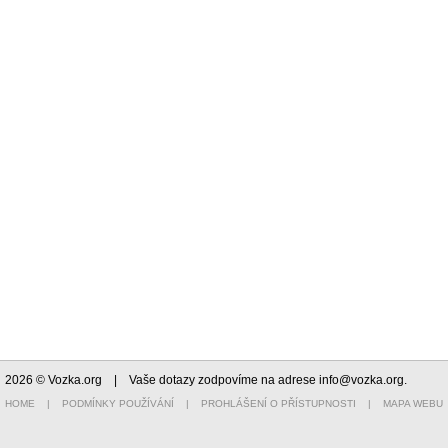
2026 © Vozka.org
| Vaše dotazy zodpovíme na adrese
info@vozka.org
.
HOME
|
PODMÍNKY POUŽÍVÁNÍ
|
PROHLÁŠENÍ O PŘÍSTUPNOSTI
|
MAPA WEBU