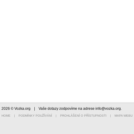
2026 © Vozka.org
| Vaše dotazy zodpovíme na adrese
info@vozka.org
.
HOME
|
PODMÍNKY POUŽÍVÁNÍ
|
PROHLÁŠENÍ O PŘÍSTUPNOSTI
|
MAPA WEBU