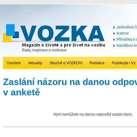
Jednotlivá č
Inzerce
Přihláška k
Návštěvní k
Rady, inspirace a motivace
Úvodem
Aktuality
Stručně o VOZKOVI
Redakce
Publikujte i Vy
Zaslání názoru na danou odp
v anketě
Nyní nemůžete na danou odpověď zaslat názor.