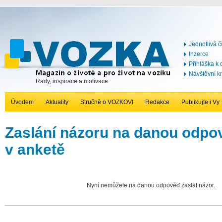
Jednotlivá č
Inzerce
Přihláška k
Návštěvní k
Rady, inspirace a motivace
Úvodem
Aktuality
Stručně o VOZKOVI
Redakce
Publikujte i Vy
Zaslání názoru na danou odp
v anketě
Nyní nemůžete na danou odpověď zaslat názor.