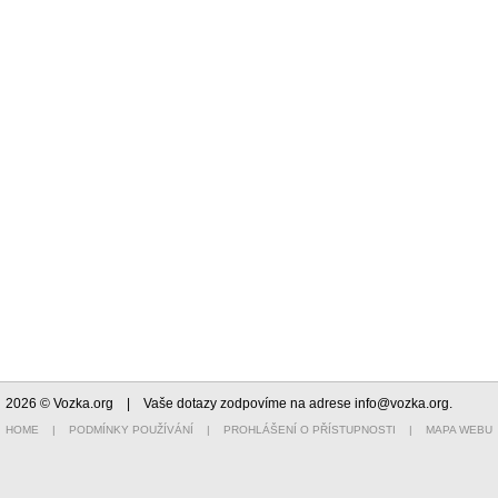
2026 © Vozka.org
| Vaše dotazy zodpovíme na adrese
info@vozka.org
.
HOME
|
PODMÍNKY POUŽÍVÁNÍ
|
PROHLÁŠENÍ O PŘÍSTUPNOSTI
|
MAPA WEBU