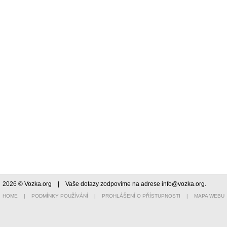
2026 © Vozka.org
| Vaše dotazy zodpovíme na adrese
info@vozka.org
.
HOME
|
PODMÍNKY POUŽÍVÁNÍ
|
PROHLÁŠENÍ O PŘÍSTUPNOSTI
|
MAPA WEBU