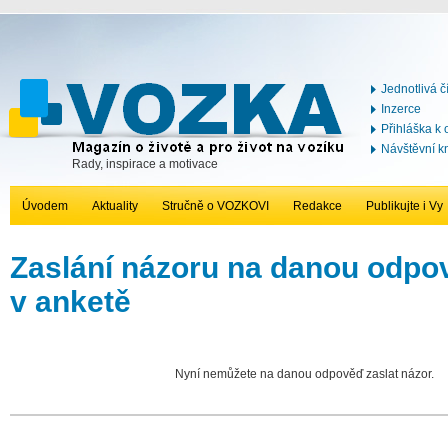
Jednotlivá č
Inzerce
Přihláška k
Návštěvní k
Rady, inspirace a motivace
Úvodem
Aktuality
Stručně o VOZKOVI
Redakce
Publikujte i Vy
Zaslání názoru na danou odp
v anketě
Nyní nemůžete na danou odpověď zaslat názor.