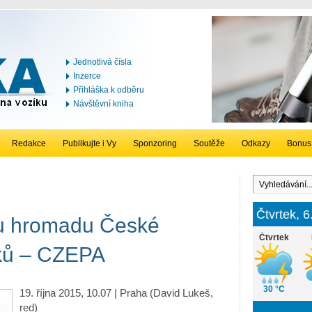
Jednotlivá čísla
Inzerce
Přihláška k odběru
Návštěvní kniha
Redakce
Publikujte i Vy
Sponzoring
Soutěže
Odkazy
Bonus
Čtvrtek, 
u hromadu České
Čtvrtek
iků – CZEPA
30 °C
19. října 2015, 10.07 | Praha (David Lukeš,
red)