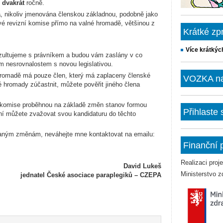
ě
dvakrát
ročně.
á
, nikoliv jmenována členskou základnou, podobně jako
vé revizní komise přímo na valné hromadě, většinou z
Krátké zp
.
Více krátkýc
zultujeme s právníkem a budou vám zaslány v co
m nesrovnalostem s novou legislativou.
hromadě má pouze člen, který má zaplaceny členské
VOZKA na 
é hromady zúčastnit, můžete pověřit jiného člena
í komise proběhnou na základě změn stanov formou
Přihlaste
yní můžete zvažovat svou kandidaturu do těchto
vaným změnám, neváhejte mne kontaktovat na emailu:
Finanční 
Realizaci pro
David Lukeš
Ministerstvo z
jednatel České asociace paraplegiků – CZEPA