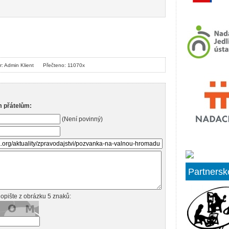
r: Admin Klient
Přečteno: 11070x
m přátelům:
(Není povinný)
Partnersk
opište z obrázku 5 znaků: