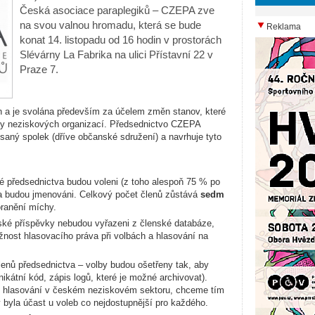
Česká asociace paraplegiků – CZEPA zve
na svou valnou hromadu, která se bude
Reklama
konat 14. listopadu od 16 hodin v prostorách
Slévárny La Fabrika na ulici Přístavní 22 v
Praze 7.
h a je svolána především za účelem změn stanov, které
y neziskových organizací. Předsednictvo CZEPA
aný spolek (dříve občanské sdružení) a navrhuje tyto
 předsednictva budou voleni (z toho alespoň 75 % po
a budou jmenováni. Celkový počet členů zůstává
sedm
ranění míchy.
ské příspěvky nebudou vyřazeni z členské databáze,
žnost hlasovacího práva při volbách a hlasování na
lenů předsednictva – volby budou ošetřeny tak, aby
ikátní kód, zápis logů, které je možné archivovat).
 hlasování v českém neziskovém sektoru, chceme tím
y byla účast u voleb co nejdostupnější pro každého.