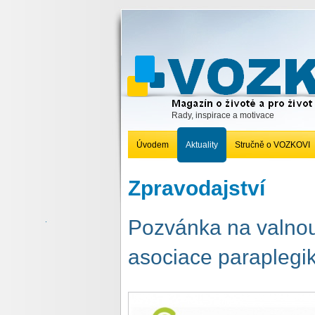
Rady, inspirace a motivace
Úvodem
Aktuality
Stručně o VOZKOVI
Zpravodajství
Pozvánka na valno
asociace parapleg