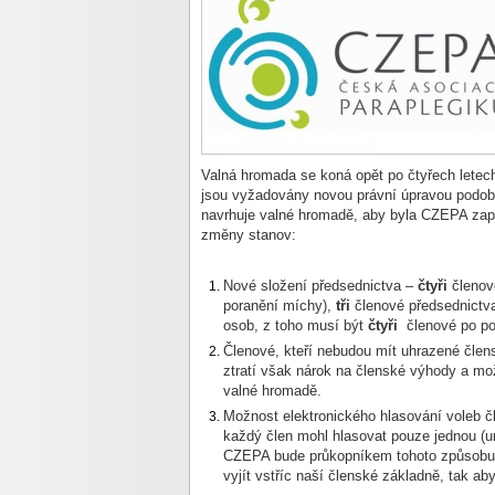
Valná hromada se koná opět po čtyřech letec
jsou vyžadovány novou právní úpravou podob
navrhuje valné hromadě, aby byla CZEPA zaps
změny stanov:
Nové složení předsednictva –
čtyři
členové
poranění míchy),
tři
členové předsednictv
osob, z toho musí být
čtyři
členové po po
Členové, kteří nebudou mít uhrazené člen
ztratí však nárok na členské výhody a mo
valné hromadě.
Možnost elektronického hlasování voleb č
každý člen mohl hlasovat pouze jednou (un
CZEPA bude průkopníkem tohoto způsobu
vyjít vstříc naší členské základně, tak ab