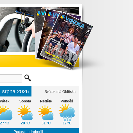
6. srpna 2026
Svátek má Oldřiška
Pátek
Sobota
Neděle
Pondělí
27 °C
28 °C
31 °C
32 °C
Počasí podrobněji