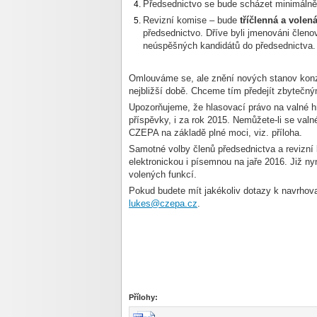
Předsednictvo se bude scházet minimáln
Revizní komise – bude
tříčlenná a volen
předsednictvo. Dříve byli jmenováni členo
neúspěšných kandidátů do předsednictva
Omlouváme se, ale znění nových stanov kon
nejbližší době. Chceme tím předejít zbytečný
Upozorňujeme, že hlasovací právo na valné 
příspěvky, i za rok 2015. Nemůžete-li se valn
CZEPA na základě plné moci, viz. příloha.
Samotné volby členů předsednictva a revizn
elektronickou i písemnou na jaře 2016. Již n
volených funkcí.
Pokud budete mít jakékoliv dotazy k navrho
lukes@czepa.cz
.
Přílohy: