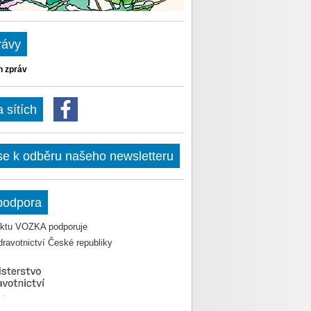
rávy
h zpráv
sítích
 se k odběru našeho newsletteru
podpora
jektu VOZKA podporuje
dravotnictví České republiky