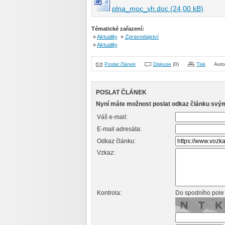
plna_moc_vh.doc (24,00 kB)
Tématické zařazení:
»
Aktuality
»
Zpravodajství
»
Aktuality
Poslat článek
Diskuse
(0)
Tisk
Auto
POSLAT ČLÁNEK
Nyní máte možnost poslat odkaz článku svý
Váš e-mail:
E-mail adresáta:
Odkaz článku:
Vzkaz:
Kontrola:
Do spodního pole 