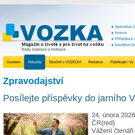
Jednotlivá č
Inzerce
Přihláška k
Návštěvní k
Rady, inspirace a motivace
Úvodem
Aktuality
Stručně o VOZKOVI
Redakce
Publikujte i Vy
Zpravodajství
Posílejte příspěvky do jarního
24. února 2026
ČR(red)
Vážení čtenáři 