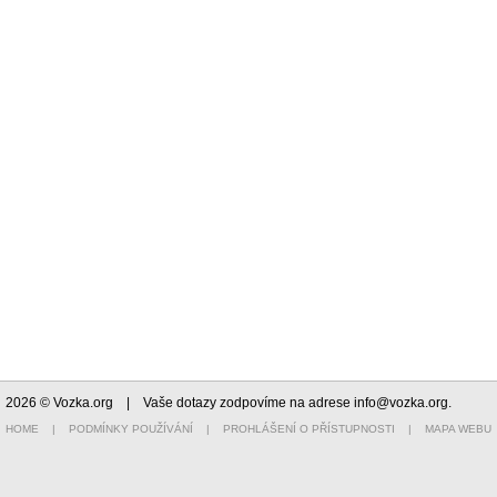
2026 © Vozka.org
| Vaše dotazy zodpovíme na adrese
info@vozka.org
.
HOME
|
PODMÍNKY POUŽÍVÁNÍ
|
PROHLÁŠENÍ O PŘÍSTUPNOSTI
|
MAPA WEBU