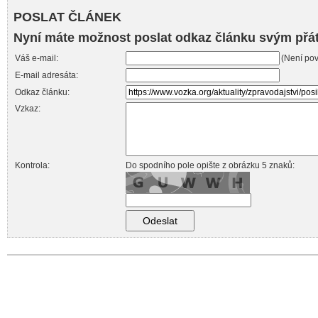
POSLAT ČLÁNEK
Nyní máte možnost poslat odkaz článku svým přá
Váš e-mail:
(Není pov
E-mail adresáta:
Odkaz článku:
Vzkaz:
Kontrola:
Do spodního pole opište z obrázku 5 znaků: