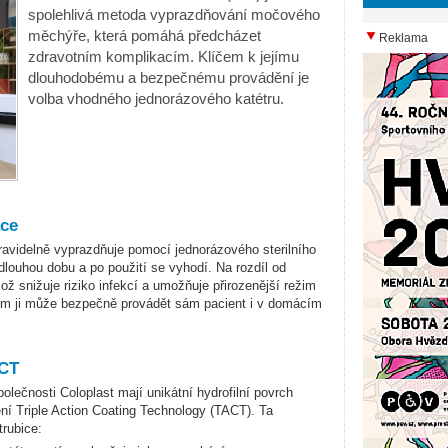
spolehlivá metoda vyprazdňování močového
měchýře, která pomáhá předcházet
Reklama
zdravotním komplikacím. Klíčem k jejímu
dlouhodobému a bezpečnému provádění je
volba vhodného jednorázového katétru.
ace
ravidelně vyprazdňuje pomocí jednorázového sterilního
louhou dobu a po použití se vyhodí. Na rozdíl od
ož snižuje riziko infekcí a umožňuje přirozenější režim
m ji může bezpečně provádět sám pacient i v domácím
ACT
lečnosti Coloplast mají unikátní hydrofilní povrch
ení Triple Action Coating Technology (TACT). Ta
trubice: