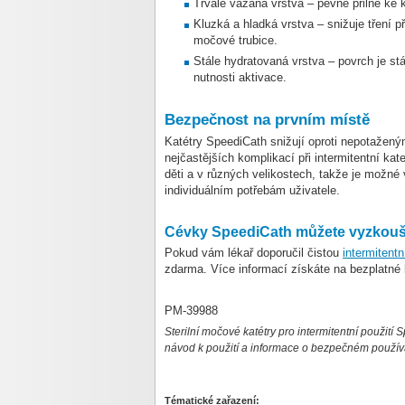
Trvale vázaná vrstva – pevně přilne ke 
Kluzká a hladká vrstva – snižuje tření p
močové trubice.
Stále hydratovaná vrstva – povrch je stá
nutnosti aktivace.
Bezpečnost na prvním místě
Katétry SpeediCath snižují oproti nepotažený
nejčastějších komplikací při intermitentní kat
děti a v různých velikostech, takže je možné 
individuálním potřebám uživatele.
Cévky SpeediCath můžete vyzkouš
Pokud vám lékař doporučil čistou
intermitentn
zdarma. Více informací získáte na bezplatné 
PM-39988
Sterilní močové katétry pro intermitentní použití
návod k použití a informace o bezpečném použív
Tématické zařazení: