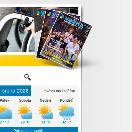
6. srpna 2026
Svátek má Oldřiška
Pátek
Sobota
Neděle
Pondělí
27 °C
28 °C
31 °C
32 °C
Počasí podrobněji