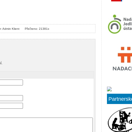
r: Admin Klient
Přečteno: 21381x
í.
Partnersk