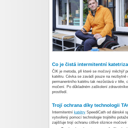
Co je čistá intermitentní katetriz
ČIK je metoda, při které se močový měchýř p
katétru. Cévka se zavádí pouze na nezbytně d
permanentního katétru tak nezůstává v těle, c
močení. Po důkladném zaškolení zdravotníke
prostředí.
Trojí ochrana díky technologii T
Intermitentní
katétry
SpeediCath od dánské spo
vytvořený pomocí technologie trojitého potaž
zajišťuje trojí ochranu citlivé sliznice močové 