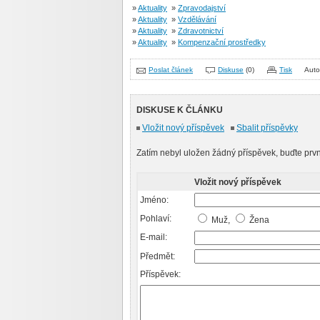
»
Aktuality
»
Zpravodajství
»
Aktuality
»
Vzdělávání
»
Aktuality
»
Zdravotnictví
»
Aktuality
»
Kompenzační prostředky
Poslat článek
Diskuse
(0)
Tisk
Auto
DISKUSE K ČLÁNKU
Vložit nový příspěvek
Sbalit příspěvky
Zatím nebyl uložen žádný příspěvek, buďte prvn
Vložit nový příspěvek
Jméno:
Pohlaví:
Muž,
Žena
E-mail:
Předmět:
Příspěvek: