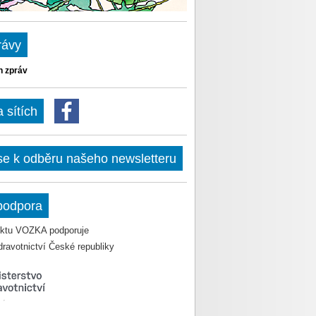
rávy
h zpráv
sítích
 se k odběru našeho newsletteru
podpora
jektu VOZKA podporuje
dravotnictví České republiky