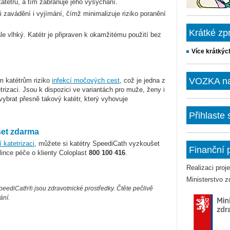
katétru, a tím zabraňuje jeho vysychání.
ři zavádění i vyjímání, čímž minimalizuje riziko poranění
Krátké zp
le vlhký. Katétr je připraven k okamžitému použití bez
Více krátkýc
VOZKA na 
m katétrům riziko
infekcí močových cest
, což je jedna z
etrizaci. Jsou k dispozici ve variantách pro muže, ženy i
vybrat přesně takový katétr, který vyhovuje
Přihlaste
et zdarma
í katetrizaci
, můžete si katétry SpeediCath vyzkoušet
Finanční 
lince péče o klienty Coloplast
800 100 416
.
Realizaci pro
Ministerstvo z
 SpeediCath® jsou zdravotnické prostředky. Čtěte pečlivě
ání.