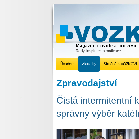
Rady, inspirace a motivace
Úvodem
Aktuality
Stručně o VOZKOVI
Zpravodajství
Čistá intermitentní k
správný výběr katét