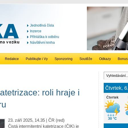
Jednotlivá čísla
Inzerce
Přihláška k odběru
Návštěvní kniha
Redakce
Publikujte i Vy
Sponzoring
Soutěže
Odkazy
Bonus
Čtvrtek, 
atetrizace: roli hraje i
Čtvrtek
ru
30 °C
23. září 2025, 14.35 | ČR (red)
Čistá intermitentní katetrizace (ČIK) je