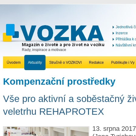
Jednotlivá č
Inzerce
Přihláška k
Návštěvní k
Rady, inspirace a motivace
Úvodem
Aktuality
Stručně o VOZKOVI
Redakce
Publikujte i Vy
Kompenzační prostředky
Vše pro aktivní a soběstačný ži
veletrhu REHAPROTEX
13. srpna 2017