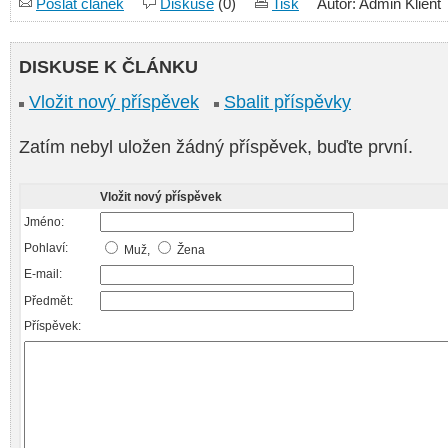
Poslat článek
Diskuse
(0)
Tisk
Autor: Admin Klient
DISKUSE K ČLÁNKU
Vložit nový příspěvek
Sbalit příspěvky
Zatím nebyl uložen žádný příspěvek, buďte první.
Vložit nový příspěvek
Jméno:
Pohlaví:
Muž,
Žena
E-mail:
Předmět:
Příspěvek: