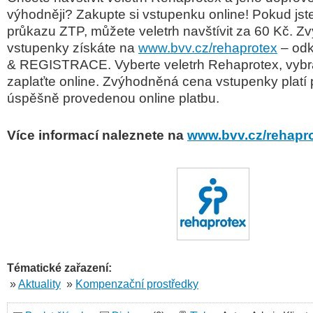
výhodněji? Zakupte si vstupenku online! Pokud jste
průkazu ZTP, můžete veletrh navštívit za 60 Kč. 
vstupenky získáte na
www.bvv.cz/rehaprotex
– od
& REGISTRACE. Vyberte veletrh Rehaprotex, vyb
zaplaťte online. Zvýhodněná cena vstupenky platí
úspěšně provedenou online platbu.
Více informací naleznete na
www.bvv.cz/rehapr
Tématické zařazení:
»
Aktuality
»
Kompenzační prostředky