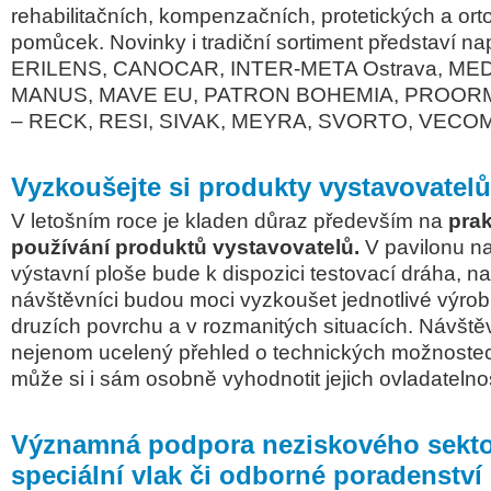
rehabilitačních, kompenzačních, protetických a or
pomůcek. Novinky i tradiční sortiment představí nap
ERILENS, CANOCAR, INTER-META Ostrava, ME
MANUS, MAVE EU, PATRON BOHEMIA, PROOR
– RECK, RESI, SIVAK, MEYRA, SVORTO, VECOM 
Vyzkoušejte si produkty vystavovatelů
V letošním roce je kladen důraz především na
prak
používání produktů vystavovatelů.
V pavilonu na
výstavní ploše bude k dispozici testovací dráha, na 
návštěvníci budou moci vyzkoušet jednotlivé výro
druzích povrchu a v rozmanitých situacích. Návštěv
nejenom ucelený přehled o technických možnostec
může si i sám osobně vyhodnotit jejich ovladatelno
Významná podpora neziskového sekto
speciální vlak či odborné poradenství