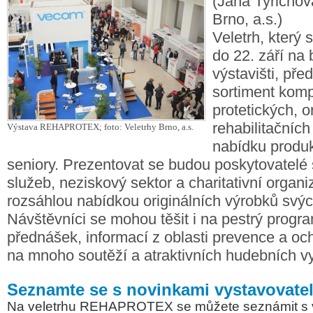
(Jana Tyrichov
Brno, a.s.)
Veletrh, který 
do 22. září na
výstavišti, pře
sortiment kom
protetických, 
rehabilitačníc
Výstava REHAPROTEX; foto: Veletrhy Brno, a.s.
nabídku produk
seniory. Prezentovat se budou poskytovatelé 
služeb, neziskový sektor a charitativní organi
rozsáhlou nabídkou originálních výrobků svých
Návštěvníci se mohou těšit i na pestrý prog
přednášek, informací z oblasti prevence a oc
na mnoho soutěží a atraktivních hudebních v
Seznamte se s novinkami vystavovate
Na veletrhu REHAPROTEX se můžete seznámit s v