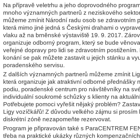
Na přípravě veletrhu a jeho doprovodného program
mnoho významných partnerů z neziskového sekto
můžeme zmínit Národní radu osob se zdravotním 
která mimo jiné jedná s Českými drahami o vyprave
vlaku až na brněnské výstaviště 19. 9. 2017. Záro
organizuje odborný program, který se bude věnova
veřejné dopravy pro lidi se zdravotním postižením
konání se pak můžete zastavit u jejich stánku a vyu
poradenského servisu.
Z dalších významných partnerů můžeme zmínit Lig
která organizuje jak atraktivní odborné přednášk
podiu, poradenské centrum pro návštěvníky na své
individuální soukromé schůzky s klienty na aktuáln
Potřebujete pomoci vyřešit nějaký problém? Zastav
Ligy vozíčkářů! Z důvodu velkého zájmu si prosím 
diskrétní zóně nezapomeňte rezervovat.
Program je připravován také s ParaCENTREM FENI
třeba na praktické ukázky různých kompenzačníc