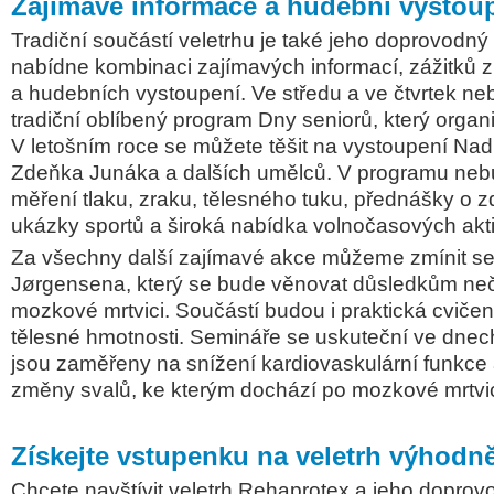
Zajímavé informace a hudební vystou
Tradiční součástí veletrhu je také jeho doprovodný
nabídne kombinaci zajímavých informací, zážitků z
a hudebních vystoupení. Ve středu a ve čtvrtek n
tradiční oblíbený program Dny seniorů, který organi
V letošním roce se můžete těšit na vystoupení Na
Zdeňka Junáka a dalších umělců. V programu neb
měření tlaku, zraku, tělesného tuku, přednášky o zd
ukázky sportů a široká nabídka volnočasových aktiv
Za všechny další zajímavé akce můžeme zmínit s
Jørgensena, který se bude věnovat důsledkům neč
mozkové mrtvici. Součástí budou i praktická cviče
tělesné hmotnosti. Semináře se uskuteční ve dnech 
jsou zaměřeny na snížení kardiovaskulární funkce 
změny svalů, ke kterým dochází po mozkové mrtvic
Získejte vstupenku na veletrh výhodně
Chcete navštívit veletrh Rehaprotex a jeho dopro