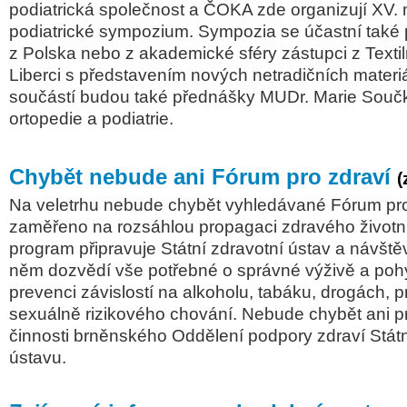
podiatrická společnost a ČOKA zde organizují XV.
podiatrické sympozium. Sympozia se účastní také 
z Polska nebo z akademické sféry zástupci z Textiln
Liberci s představením nových netradičních materi
součástí budou také přednášky MUDr. M
arie Součk
o
rt
opedie a
podiatrie.
Chybět nebude ani Fórum pro zdraví
(
Na veletrhu nebude chybět vyhledávané Fórum pro 
zaměřeno na rozsáhlou propagaci zdravého životní
program připravuje Státní zdravotní ústav a návštěv
něm dozvědí vše potřebné o správné výživě a pohy
prevenci závislostí na alkoholu, tabáku, drogách, 
sexuálně rizikového chování. Nebude chybět ani 
činnosti brněnského Oddělení podpory zdraví Stát
ústavu.