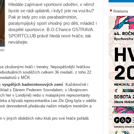
Hledáte zajímavé sportovní odvětví, v němž
byste se rádi uplatnili, i když jste na vozíku?
Reklama
Pak je tady pro vás parabadminton,
paralympijský sport vhodný pro děti, mládež i
dospělé sportovce. B.O.Chance OSTRAVA
SPORTCLUB právě hledá nové hráče, tak
neváhejte.
mír
zkušenými hráči i trenéry.
Nejúspěšnější hráčkou
individuálních soutěžích celkem 36 medailí, z toho 22
 medailistů z MČR.
 z vyspělých badmintonových zemí
. Každoročně i
příklad s Dánem Pederem Sovndalem, s Ukrajincem
h her v Londýně) n
ebo s malajskými reprezentanty
nérka a bývalá reprezentantka Lee Zhi Qing byla v oddíle
nosti dennodenně předávala našim mladým trenérům a
in v jiných obdobích roku klub pro své hráče pořádá