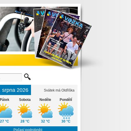
6. srpna 2026
Svátek má Oldřiška
Pátek
Sobota
Neděle
Pondělí
27 °C
28 °C
32 °C
30 °C
Počasí podrobněji