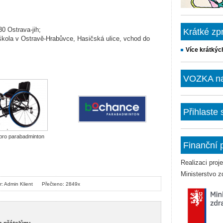
30 Ostrava-jih;
Krátké zp
škola v Ostravě-Hrabůvce, Hasičská ulice, vchod do
Více krátkýc
VOZKA na 
Přihlaste
pro parabadminton
Finanční 
Realizaci pro
Ministerstvo z
r: Admin Klient
Přečteno: 2849x