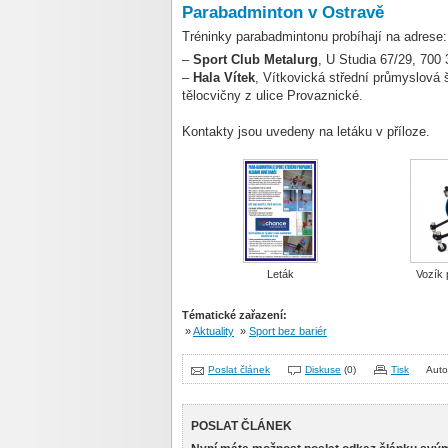
Parabadminton v Ostravě
Tréninky parabadmintonu probíhají na adrese:
–
Sport Club Metalurg
, U Studia 67/29, 700 
–
Hala Vítek
, Vítkovická střední průmyslová 
tělocvičny z ulice Provaznické.
Kontakty jsou uvedeny na letáku v příloze.
Leták
Vozík 
Tématické zařazení:
»
Aktuality
»
Sport bez bariér
Poslat článek
Diskuse
(0)
Tisk
Auto
POSLAT ČLÁNEK