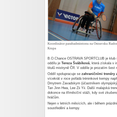
Koordinátor parabadmintonu na Ostravsku Rado
Krupa
B.O.Chance OSTRAVA SPORTCLUB je klub se 
oddílu je
Tereza Švábíková
, která získala v 
titulů mistryně ČR. V oddíle je prozatím šest
Od
díl spolupracuje se
zahraničními trenéry
vícekrát v roce pořádá tréninkové kempy na
Dmytrem Zavadskym (účastníkem olympijskýc
Tan Jinn Hwa, Lee Zii Yii. Další malajská tre
dokonce na tříměsíční stáži, kdy své zkuše
hráčům.
Nejen v letních měsících, ale i během prázdn
soustředění a kempy.