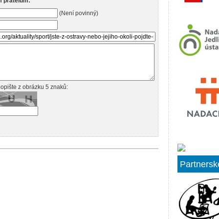
m přátelům:
(Není povinný)
opište z obrázku 5 znaků:
Partnersk