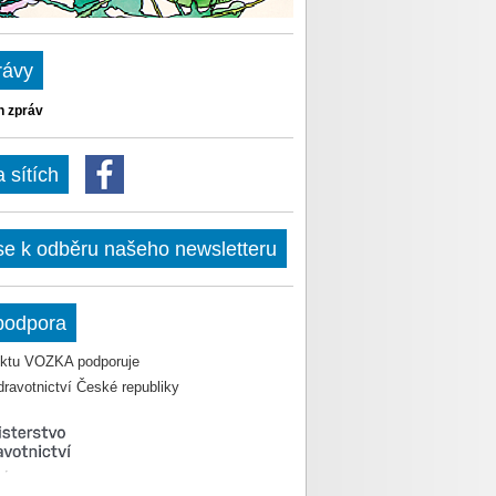
rávy
h zpráv
sítích
 se k odběru našeho newsletteru
podpora
jektu VOZKA podporuje
dravotnictví České republiky