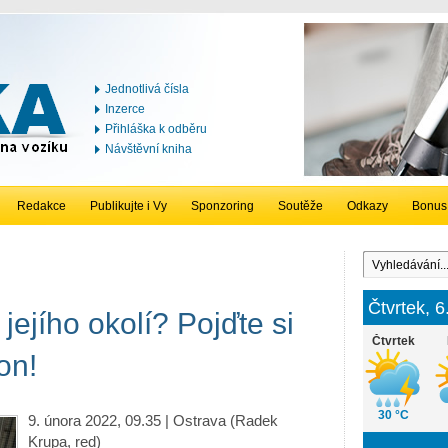
Jednotlivá čísla
Inzerce
Přihláška k odběru
Návštěvní kniha
Redakce
Publikujte i Vy
Sponzoring
Soutěže
Odkazy
Bonus
Čtvrtek, 
jejího okolí? Pojďte si
Čtvrtek
on!
30 °C
9. února 2022, 09.35 | Ostrava (Radek
Krupa, red)